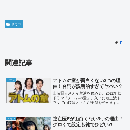
ドラマ
h
関連記事
アトムの童が面白くない3つの理
ドラマ
由！台詞が説明的すぎてヤバい？
山崎賢人さんが主演を務める、2022年秋
ドラマ「アトムの童」。久々に地上波ド
ラマで山崎賢人さんが主演を務めます。
期待の声も多くある中、初回放送から
「面白くない」と言われていました。不
評の理由はなんでしょうか？SNSの声や
逃亡医Fが面白くない3つの理由！
ドラマ
ドラマの展開から、理...
グロくて設定も雑でひどい⁈