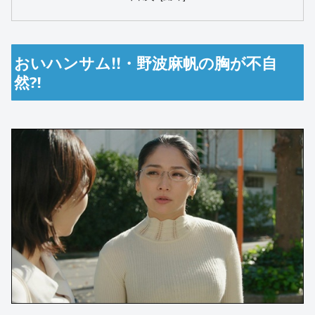
おいハンサム!!・野波麻帆の胸が不自
然⁈