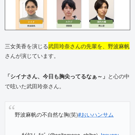
三女美香を演じる
武田玲奈さんの先輩を、野波麻帆
さんが演じています。
と心の中
「シイナさん、今日も胸尖ってるなぁ～」
で呟いた武田玲奈さん。
野波麻帆の不自然な胸(笑)
#おいハンサム
— ｻｲﾀﾏﾉ_ﾁﾊﾞ (@saitamano_chiba)
January