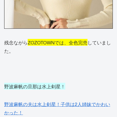
残念ながら
ZOZOTOWNでは、全色完売
していまし
た。
野波麻帆の旦那は水上剣星！
野波麻帆の夫は水上剣星！子供は2人姉妹でかわい
かった！