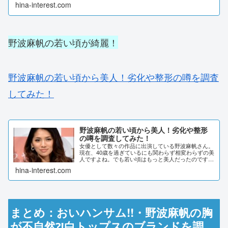
の衣装をまとめました。【画像】長澤まさみの衣装が
hina-interest.com
ダサすぎる！2020年7月「おしゃれイズム」での...
野波麻帆の若い頃が綺麗！
野波麻帆の若い頃から美人！劣化や整形の噂を調査
してみた！
野波麻帆の若い頃から美人！劣化や整形
の噂を調査してみた！
女優として数々の作品に出演している野波麻帆さん。
現在、40歳を過ぎているにも関わらず相変わらずの美
人ですよね。でも若い頃はもっと美人だったのです。
今回は野波麻帆さんの若い頃から現在までの美しさの
hina-interest.com
秘密について調べてみたいと思います。野波麻帆の...
まとめ：おいハンサム!!・野波麻帆の胸
が不自然⁈白トップスのブランドを調