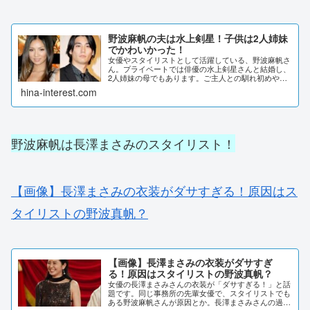
野波麻帆の夫は水上剣星！子供は2人姉妹
でかわいかった！
女優やスタイリストとして活躍している、野波麻帆さ
ん。プライベートでは俳優の水上剣星さんと結婚し、
2人姉妹の母でもあります。ご主人との馴れ初めや、
子供について詳しく調査しました。野波麻帆の夫は水
hina-interest.com
上剣星！女優として様々な作品に出演している、野
波...
野波麻帆は長澤まさみのスタイリスト！
【画像】長澤まさみの衣装がダサすぎる！原因はス
タイリストの野波真帆？
【画像】長澤まさみの衣装がダサすぎ
る！原因はスタイリストの野波真帆？
女優の長澤まさみさんの衣装が「ダサすぎる！」と話
題です。同じ事務所の先輩女優で、スタイリストでも
ある野波麻帆さんが原因とか。長澤まさみさんの過去