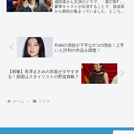
成田凌さん主演のドラマ、「逃亡医F」。
豪華キャストが出演することで、放送前
から期待が集まっていました。ところが1
話から、面白くないといった声がありま
した。その理由を詳しくまとめていきま
す。逃亡医Fが面白くない3つの理由！グ
ロくて設定も雑でひ...
Kokiの演技が下手な3つの理由！上手
いと評判の作品を調査！
【画像】長澤まさみの衣装がダサすぎ
る！原因はスタイリストの野波真帆？
ホーム
ドラマ