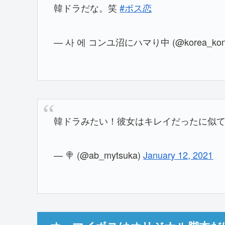
韓ドラだな。笑
#ボス恋
— 사 에 コンユ沼にハマり中 (@korea_kon
韓ドラみたい！彼女はキレイだったに似
— 🍭 (@ab_mytsuka)
January 12, 2021