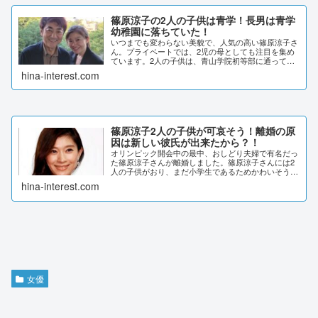
篠原涼子の2人の子供は青学！長男は青学
幼稚園に落ちていた！
いつまでも変わらない美貌で、人気の高い篠原涼子さ
ん。プライベートでは、2児の母としても注目を集め
ています。2人の子供は、青山学院初等部に通ってい
るのだとか。お受験事情などを、詳しく調査しまし
hina-interest.com
た。篠原涼子の2人の子供は青学！篠原涼子さんは
20...
篠原涼子2人の子供が可哀そう！離婚の原
因は新しい彼氏が出来たから？！
オリンピック開会中の最中、おしどり夫婦で有名だっ
た篠原涼子さんが離婚しました。篠原涼子さんには2
人の子供がおり、まだ小学生であるためかわいそうと
いった声も。離婚の真相を調査しました。篠原涼子2
hina-interest.com
人の子供が可哀そう！2021年7月24日に、女優...
女優