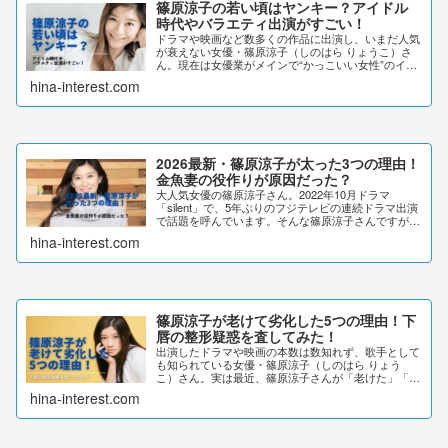
篠原涼子の若い頃はヤンキー？アイドル
時代やバラエティ出演がすごい！
ドラマや映画など数多くの作品に出演し、いまだ人気
が衰えない女優・篠原涼子（しのはら りょうこ）さ
ん。現在は女優業がメインで“かっこいい女性”のイメ
ージが強い篠原涼子さんですが、若い頃を知らない人
hina-interest.com
も多いのではないでしょうか。本記事では、篠原涼...
2026最新・篠原涼子が太った3つの理由！
金魚妻の役作りが原因だった？
大人気女優の篠原涼子さん。2022年10月ドラマ
「silent」で、5年ぶりのフジテレビの連続ドラマ出演
で話題を呼んでいます。そんな篠原涼子さんですが、
金魚妻の役作りで太ったと噂になっているのだとか。
hina-interest.com
その噂について調査してみました。2026...
篠原涼子が老けて劣化した5つの理由！下
唇の整形疑惑を査してみた！
出演したドラマや映画の本数は数知れず、歌手として
も知られている女優・篠原涼子（しのはら りょう
こ）さん。実は最近、篠原涼子さんが「老けた」「劣
化した」と話題になっています。そこで今回は、篠原
hina-interest.com
涼子さんが「老けた」と言われる理由や、整形疑惑に
つ...