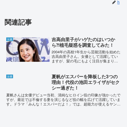
h
関連記事
吉高由里子がハゲたのはいつか
女優
ら⁈植毛疑惑を調査してみた！
2004年の高校1年生から芸能活動を始めた
吉高由里子さん。女優として活躍してい
ますが、髪の毛にもよく注目が集まりま
す。今回は「ハゲた」「白髪が」と言わ
れたり、「植毛？」と噂されたことを調
査しました！吉高由里子がハゲたのはい
夏帆がエスパーを降板した3つの
女優
つから⁈2017年...
理由！代役の池田エライザがセク
シー過ぎた！
夏帆さんは女優デビュー当初、清純なヒロイン役の印象が強かったで
すが、最近では不倫する妻を演じるなど役の幅を広げて活躍していま
す。ドラマ「みんな！エスパーだよ！」では、超能力が使えるヤンキ
ー女子高生という特殊な役柄にも挑戦しました。映画版「み...