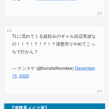
TLに流れてくる超好みのギャル浜辺美波な
の！！？！？！？！？清楚売りやめてこっ
ちで行かん？
— ケンスケ (@tumetaiKorokke)
December
15, 2020
【清楚系メイク派】