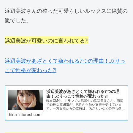
浜辺美波さんの整った可愛らしいルックスに絶賛の
嵐でした。
浜辺美波が可愛いのに言われてる⁈
浜辺美波があざとくて嫌われる7つの理由！ぶりっ
こで性格が変わった⁈
浜辺美波があざとくて嫌われる7つの理
由！ぶりっこで性格が変わった⁈
現在CMや、ドラマで大活躍中の浜辺美波さん。清楚
で純粋な雰囲気が、男性から熱い支持を受けていま
す。一方女性からの支持は、あざといなどの声も多く
見受けられました。今回は浜辺美波さんの、どんなと
hina-interest.com
ころがあざといのか調べていきます。浜辺美波があざ
と...