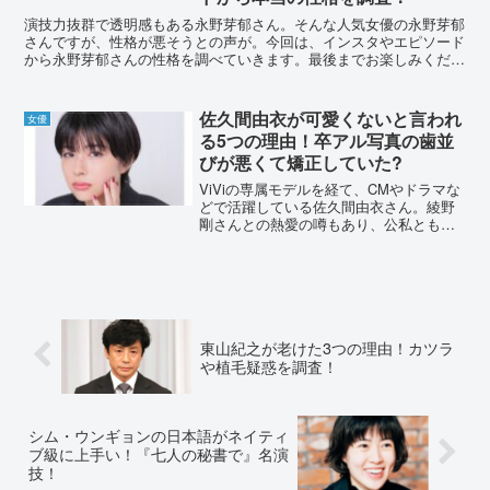
演技力抜群で透明感もある永野芽郁さん。そんな人気女優の永野芽郁
さんですが、性格が悪そうとの声が。今回は、インスタやエピソード
から永野芽郁さんの性格を調べていきます。最後までお楽しみくださ
い。永野芽郁が性格悪そうと言われる3つの理由！ドラマや...
佐久間由衣が可愛くないと言われ
女優
る5つの理由！卒アル写真の歯並
びが悪くて矯正していた?
ViViの専属モデルを経て、CMやドラマな
どで活躍している佐久間由衣さん。綾野
剛さんとの熱愛の噂もあり、公私ともに
順調な様子です。そんな佐久間由衣さん
が「可愛くない」と言われていました。
なぜそう言われているのか、調査してい
きます。佐久間由衣...
東山紀之が老けた3つの理由！カツラ
や植毛疑惑を調査！
シム・ウンギョンの日本語がネイティ
ブ級に上手い！『七人の秘書で』名演
技！