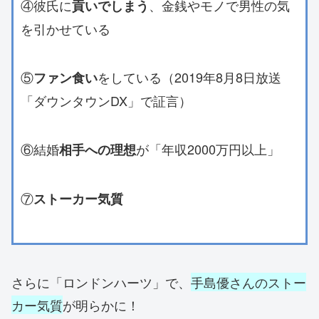
④彼氏に
、金銭やモノで男性の気
貢いでしまう
を引かせている
⑤
をしている（2019年8月8日放送
ファン食い
「ダウンタウンDX」で証言）
⑥結婚
が「年収2000万円以上」
相手への理想
⑦
ストーカー気質
さらに「ロンドンハーツ」で、
手島優さんのストー
カー気質
が明らかに！