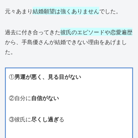
元々あまり
結婚願望は強くありません
でした。
過去に付き合ってきた
彼氏のエピソードや恋愛遍歴
から、手島優さんが結婚できない理由をあげまし
た。
①
男運が悪く、見る目がない
②自分に
自信がない
③彼氏に
る
尽くし過ぎ