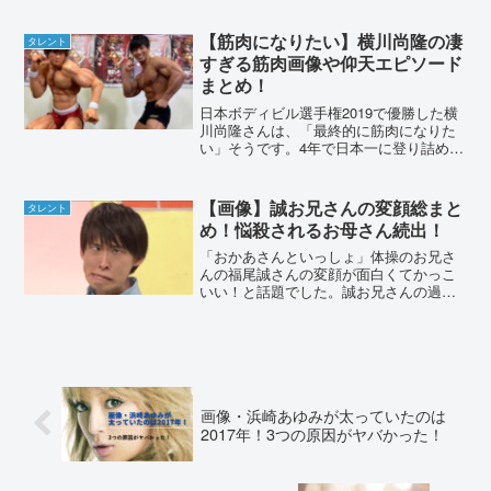
【筋肉になりたい】横川尚隆の凄
タレント
すぎる筋肉画像や仰天エピソード
まとめ！
日本ボディビル選手権2019で優勝した横
川尚隆さんは、「最終的に筋肉になりた
い」そうです。4年で日本一に登り詰めた
凄すぎる筋肉の画像や、テレビでのおバ
カなエピソードをまとめました。横川尚
隆は筋肉になりたい？！テレビでの仰天
【画像】誠お兄さんの変顔総まと
タレント
エピソードまとめ①...
め！悩殺されるお母さん続出！
「おかあさんといっしょ」体操のお兄さ
んの福尾誠さんの変顔が面白くてかっこ
いい！と話題でした。誠お兄さんの過去
の変顔画像や、かっこよさに悩殺された
お母さんの声をまとめました。【画像】
誠お兄さんの変顔総まとめ！福尾誠さん
は、2019年4月「おか...
画像・浜崎あゆみが太っていたのは
2017年！3つの原因がヤバかった！