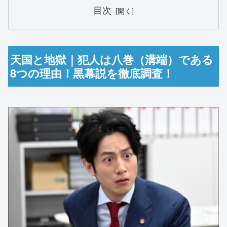
目次
天国と地獄｜犯人は八巻（溝端）である
8つの理由！黒幕説を徹底調査！