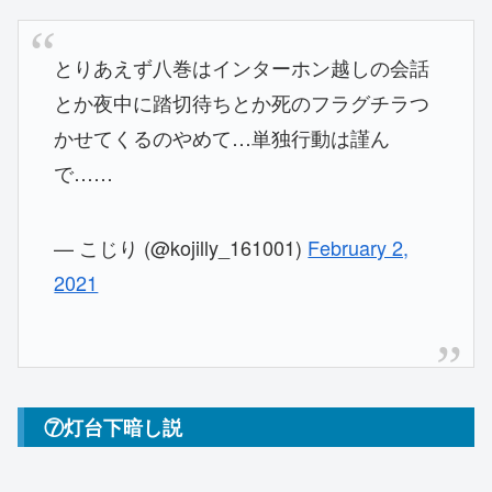
とりあえず八巻はインターホン越しの会話
とか夜中に踏切待ちとか死のフラグチラつ
かせてくるのやめて…単独行動は謹ん
で……
— こじり (@kojilly_161001)
February 2,
2021
⑦灯台下暗し説