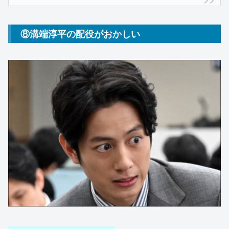
⑧溝端淳平の配役がおかしい