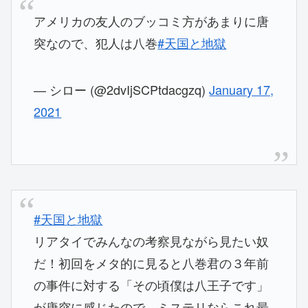
アメリカの友人のブッコミ方があまりに唐
突なので、犯人は八巻
#天国と地獄
— シロー (@2dvIjSCPtdacgzq)
January 17,
2021
#天国と地獄
リアタイでみんなの考察見ながら見たい奴
だ！初回をメタ的に見ると八巻君の３年前
の事件に対する「その頃僕は八王子です」
が唐突に感じたので、ミステリならこれ最