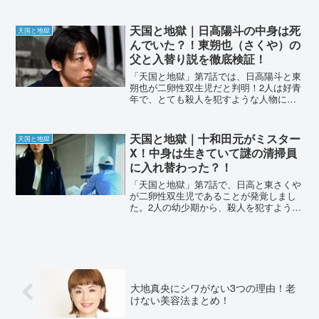
天国と地獄｜日高陽斗の中身は死
天国と地獄
んでいた？！東朔也（さくや）の
父と入替り説を徹底検証！
「天国と地獄」第7話では、日高陽斗と東
朔也が二卵性双生児だと判明！2人は好青
年で、とても殺人を犯すような人物に思
えません。被害者に殺意を抱く人物とし
て挙げられるのは、東朔也の父がではな
いでしょうか。日高陽斗と入替り、さら
天国と地獄｜十和田元がミスター
天国と地獄
に湯浅（東朔也）と入...
X！中身は生きていて謎の清掃員
に入れ替わった？！
「天国と地獄」第7話で、日高と東さくや
が二卵性双生児であることが発覚しまし
た。2人の幼少期から、殺人を犯すように
思えませんでした。以前登場した十和田
元が黒幕では？という声があります。真
犯人が十和田元である可能性を徹底考察
しました。天国と地獄...
大地真央にシワがない3つの理由！老
けない美容法まとめ！