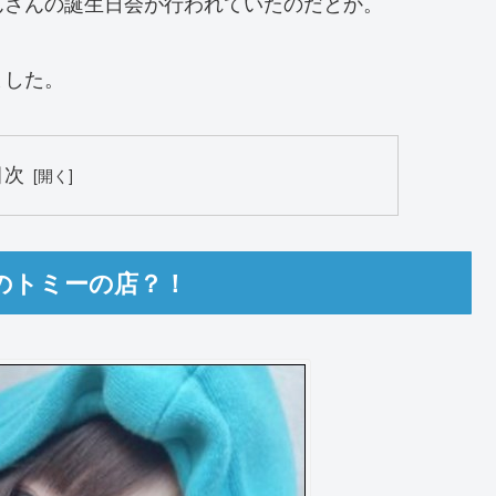
んさんの誕生日会が行われていたのだとか。
ました。
目次
のトミーの店？！