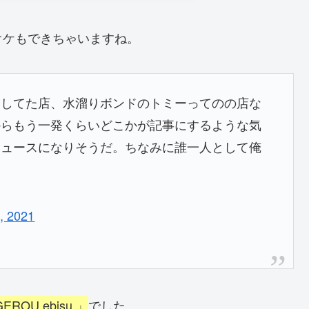
オケもできちゃいますね。
会してた店、水溜りボンドのトミーってのの店な
からもう一発くらいどこかが記事にするような気
ニュースになりそうだ。ちなみに誰一人として俺
。
, 2021
ROU ebisu 」
でした。