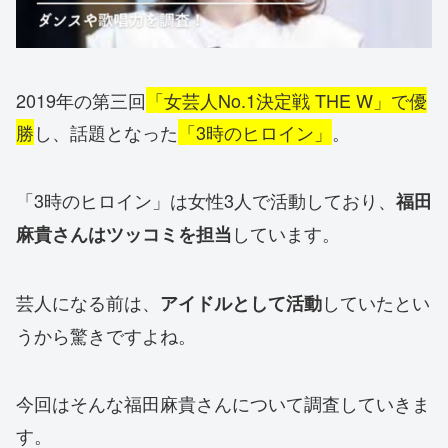
2019年の第三回
「女芸人No.1決定戦 THE W」で優
勝
し、話題となった
「3時のヒロイン」
。
「3時のヒロイン」は女性3人で活動しており、
福田
しています。
麻貴さんはツッコミを担当
芸人になる前は、
していたとい
アイドルとして活動
うから驚きですよね。
今回はそんな福田麻貴さんについて調査していきま
す。