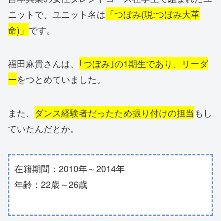
ニットで、ユニット名は
「つぼみ(現:つぼみ大革
命)」
です。
福田麻貴さんは、
｢つぼみ｣の1期生であり、リーダ
ー
をつとめていました。
また、
ダンス経験者だったため振り付けの担当
もし
ていたんだとか。
在籍期間：2010年～2014年
年齢：22歳～26歳