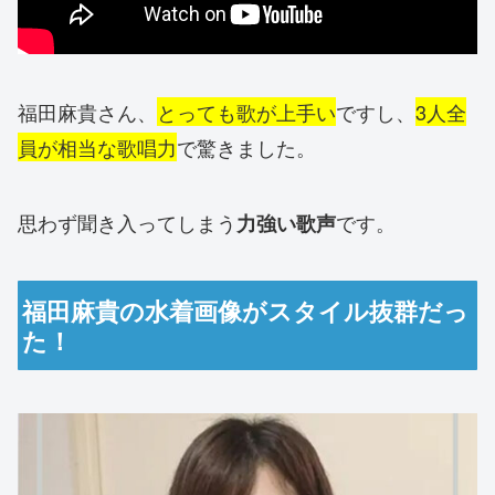
福田麻貴さん、
とっても歌が上手い
ですし、
3人全
員が相当な歌唱力
で驚きました。
思わず聞き入ってしまう
です。
力強い歌声
福田麻貴の水着画像がスタイル抜群だっ
た！