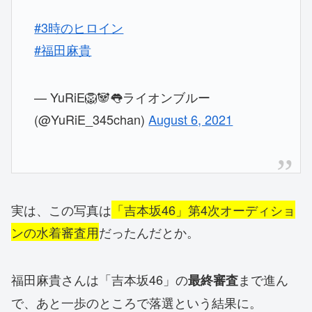
#3時のヒロイン
#福田麻貴
— YuRiE🦁🐼👅ライオンブルー
(@YuRiE_345chan)
August 6, 2021
実は、この写真は
「吉本坂46」第4次オーディショ
ンの水着審査用
だったんだとか。
福田麻貴さんは「吉本坂46」の
まで進ん
最終審査
で、あと一歩のところで落選という結果に。