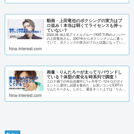
し...
動画・上田竜也のボクシングの実力はプ
ロ並み！本当は弱くてライセンスも持っ
ていない？
2022.08.18人気アイドルグループKAT-TUNのメンバー
の上田竜也さん。2007年からボクシングジムに通っ
ていて、ボクシングの実力がプロと話題になっていま
す。では実際のところ上田竜也さんのボクシングの実
hina-interest.com
力はどのくらいなのでしょうか？...
画像・りんたろーが太ってリバウンドし
ている？体型の変化を時系列で調査！
コロナ禍での外出自粛中に1ヶ月半で−12キロのダイ
エットに成功し話題を集めた、お笑いコンビEXITの
りんたろーさん。しかし、最近ネット上では「りんた
ろーリバウンドした？」との声が。りんたろーさんの
hina-interest.com
体型の変化を時系列で比較しながら、リバウンド...