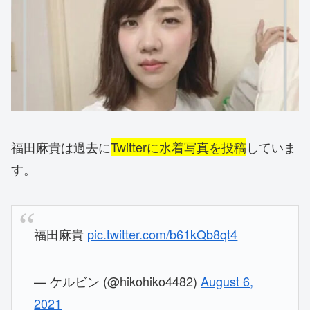
福田麻貴は過去に
Twitterに水着写真を投稿
していま
す。
福田麻貴
pic.twitter.com/b61kQb8qt4
— ケルビン (@hikohiko4482)
August 6,
2021