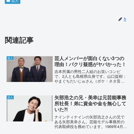
芸人
h
関連記事
芸人メンバーが面白くない3つの
芸人
理由！パクリ疑惑がヤバかった！
吉本所属の男性二人組のお笑いコンビ
で、2人とも島根県出身です。山口提樹：
やまぐちだいじゅさん（ボケ・ネタ音源
制作担当、立ち位置は向かって左）と、
潮圭太：うしおけいたさん(ツッコミ担
当、立ち位置は向かって右)の同級生コン
矢部浩之の兄・美幸は元芸能事務
芸人
ビです。2010年から...
所社長！弟に資金や金を無心して
いた⁈
ナインティナインの矢部浩之さんの兄で
ある矢部美幸さん。芸能モデル事務所の
代表取締役を務めています。1969年4月5
日生まれで現在52歳で、矢部浩之さんの2