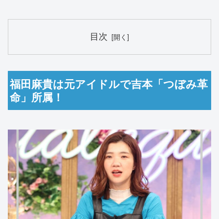
目次
福田麻貴は元アイドルで吉本「つぼみ革
命」所属！