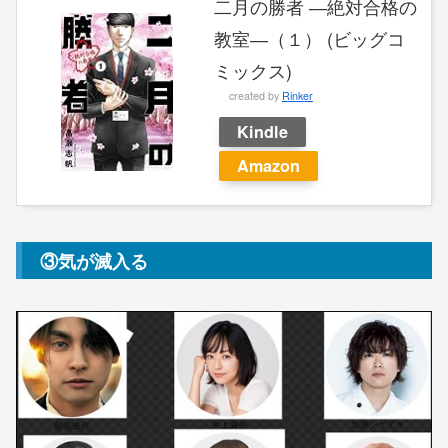
二月の勝者 ―絶対合格の
教室―（１） (ビッグコ
ミックス)
created by
Rinker
Kindle
Amazon
③気が滅入る