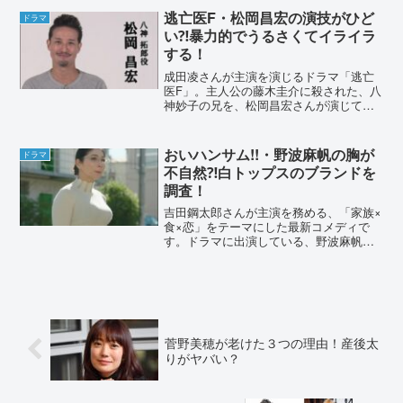
逃亡医F・松岡昌宏の演技がひど
ドラマ
い⁈暴力的でうるさくてイライラ
する！
成田凌さんが主演を演じるドラマ「逃亡
医F」。主人公の藤木圭介に殺された、八
神妙子の兄を、松岡昌宏さんが演じてい
ます。ところが松岡昌宏さんの演技がひ
どく、ヤクザみたいだと言われていまし
た。その理由を詳しくまとめていきま
おいハンサム!!・野波麻帆の胸が
ドラマ
す。逃亡医F・松岡昌宏の...
不自然⁈白トップスのブランドを
調査！
吉田鋼太郎さんが主演を務める、「家族×
食×恋」をテーマにした最新コメディで
す。ドラマに出演している、野波麻帆の
胸に注目が集まっていました。その理由
を詳しくまとめていきます。おいハンサ
ム!!・野波麻帆の胸が不自然⁈胸めっちゃ
とがってる笑った😂...
菅野美穂が老けた３つの理由！産後太
りがヤバい？