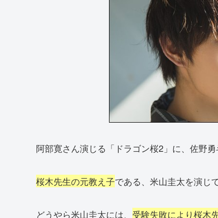
阿部寛さん演じる「ドラゴン桜2」に、佐野勇
桜木先生の元教え子
である、米山圭太を演じ
どうやら米山圭太には、
受験失敗により桜木