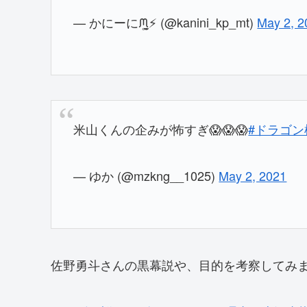
— かにーにᙏ̤̫͚⚡️ (@kanini_kp_mt)
May 2, 2
米山くんの企みが怖すぎ😱😱😱
#ドラゴン
— ゆか (@mzkng__1025)
May 2, 2021
佐野勇斗さんの黒幕説や、目的を考察してみ