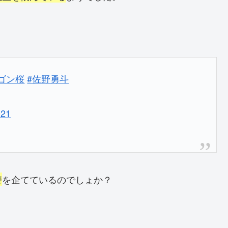
ゴン桜
#佐野勇斗
021
讐
を企てているのでしょか？