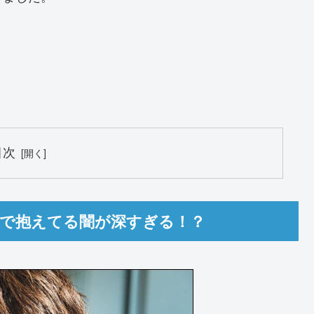
！
目次
斗で抱えてる闇が深すぎる！？