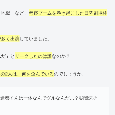
と地獄」など、
考察ブームを巻き起こした日曜劇場枠
が多く出演
していました。
と
リークしたのは誰
なのか？
んだ」
の2人は、何を企んでいる
のでしょうか。
遣都くんは一体なんでグルなんだ…？🤔闇深そ