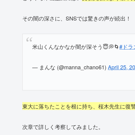
その闇の深さに、SNSでは驚きの声が続出！
米山くんなかなか闇が深そう😇💭🌀
#ドラ
— まんな (@manna_chano61)
April 25, 2
東大に落ちたことを根に持ち、桜木先生に復
次章で詳しく考察してみました。