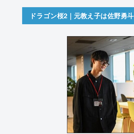
ドラゴン桜2｜元教え子は佐野勇