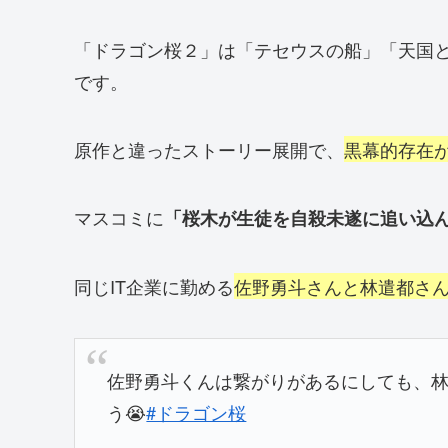
「ドラゴン桜２」は「テセウスの船」「天国
です。
原作と違ったストーリー展開で、
黒幕的存在
マスコミに
「桜木が生徒を自殺未遂に追い込
同じIT企業に勤める
佐野勇斗さんと林遣都さん
佐野勇斗くんは繋がりがあるにしても、林
う😭
#ドラゴン桜