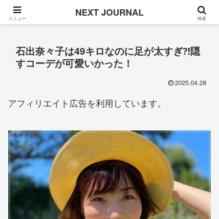
Once in a while
NEXT JOURNAL
メニュー
検索
石出奈々子は49キロなのに足が太すぎ⁈隠
すコーデが可愛いかった！
2025.04.28
アフィリエイト広告を利用しています。