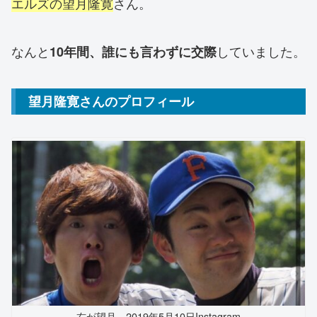
エルズの望月隆寛
さん。
なんと
していました。
10年間、誰にも言わずに交際
望月隆寛さんのプロフィール
右が望月。2019年5月10日Instagram