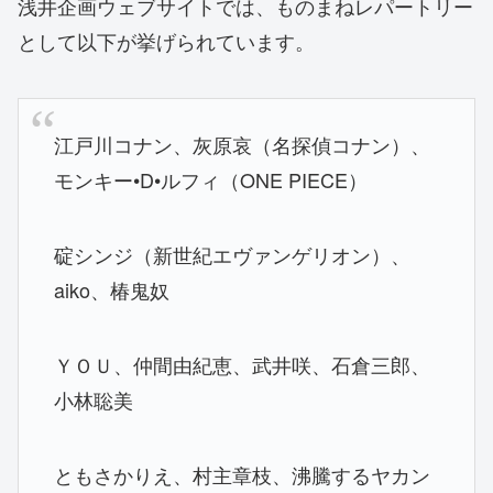
浅井企画ウェブサイトでは、ものまねレパートリー
として以下が挙げられています。
江戸川コナン、灰原哀（名探偵コナン）、
モンキー•D•ルフィ（ONE PIECE）
碇シンジ（新世紀エヴァンゲリオン）、
aiko、椿鬼奴
ＹＯＵ、仲間由紀恵、武井咲、石倉三郎、
小林聡美
ともさかりえ、村主章枝、沸騰するヤカン