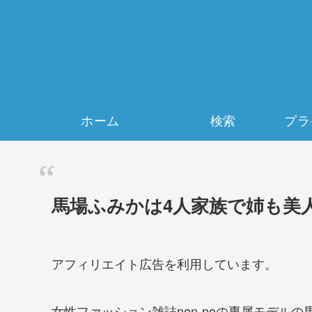
ホーム
検索
馬場ふみかは4人家族で姉も美
アフィリエイト広告を利用しています。
女性ファッション雑誌
non-no
の専属モデルの