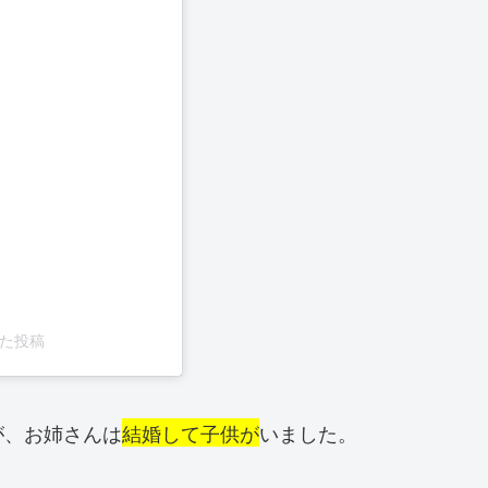
した投稿
が、お姉さんは
結婚して子供が
いました。