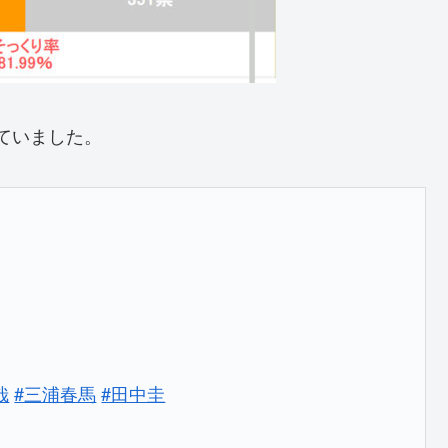
れていました。
哉
#三浦春馬
#田中圭