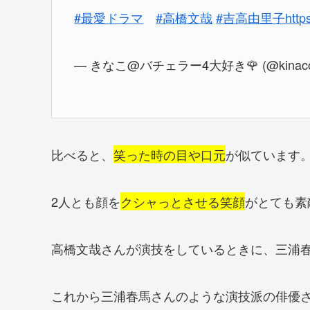
#最愛ドラマ
#高橋文哉
#吉高由里子
http
— きなこ@バチェラー4大好き🌹 (@kinacoc
比べると、
笑った時の目や口元
が似ています
2人とも顔を
クシャっとさせる笑顔
がとても素
高橋文哉さんが演技をしているときに、三浦
これから三浦春馬さんのような演技派の俳優