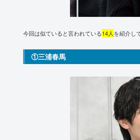
今回は似ていると言われている
14人
を紹介し
①三浦春馬