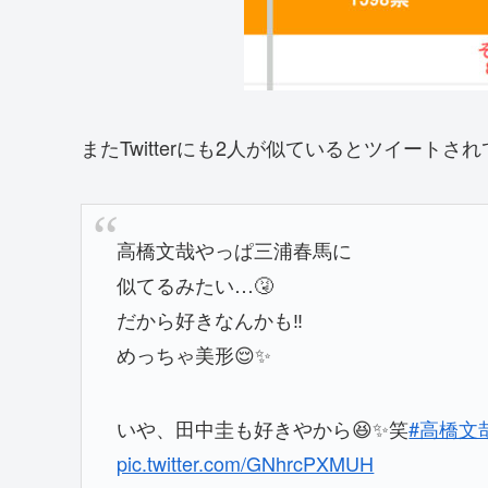
またTwitterにも2人が似ているとツイートさ
高橋文哉やっぱ三浦春馬に
似てるみたい…🤧
だから好きなんかも‼︎
めっちゃ美形😌✨
いや、田中圭も好きやから😆✨笑
#高橋文
pic.twitter.com/GNhrcPXMUH