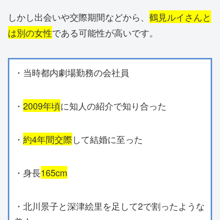
しかし出会いや交際期間などから、
鶴見ルイさんと
は別の女性
である可能性が高いです。
・当時都内劇場勤務の会社員
・
2009年頃
に知人の紹介で知り合った
・
約4年間交際
して結婚に至った
・身長
165cm
・北川景子と深津絵里を足して2で割ったような