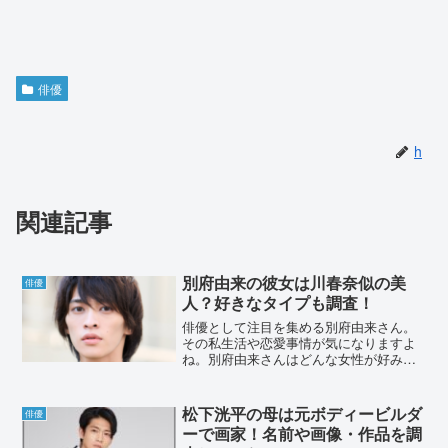
俳優
h
関連記事
別府由来の彼女は川春奈似の美
俳優
人？好きなタイプも調査！
俳優として注目を集める別府由来さん。
その私生活や恋愛事情が気になりますよ
ね。別府由来さんはどんな女性が好みな
のか、現在彼女はいるのか。これらの疑
問に迫ってみましょう。本記事では、別
府由来さんの恋愛観や好みのタイプ、そ
松下洸平の母は元ボディービルダ
俳優
して彼女の有無について調...
ーで画家！名前や画像・作品を調