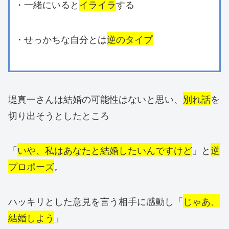
・一緒にいると
イライラ
する
・せっかちな自分とは
逆のタイプ
堤真一さんは結婚の可能性はないと思い、
別れ話
を
切り出そうとしたところ
「
いや、私はあなたと結婚したいんですけど
」と
逆
プロポーズ
。
ハッキリとした意見を言う相手に感動し「
じゃあ、
結婚しよう
」