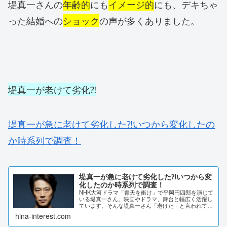
堤真一さんの
年齢的
にも
イメージ的
にも、デキちゃ
った結婚への
ショック
の声が多くありました。
堤真一が老けて劣化⁈
堤真一が急に老けて劣化した⁈いつから変化したの
か時系列で調査！
堤真一が急に老けて劣化した⁈いつから変
化したのか時系列で調査！
NHK大河ドラマ「青天を衝け」で平岡円四郎を演じて
いる堤真一さん。映画やドラマ、舞台と幅広く活躍し
ています。そんな堤真一さん「老けた」と言われてい
ます。いつ頃から変化したのでしょうか。調査してみ
hina-interest.com
たいと思います。堤真一が急に老けて劣化した⁈2...