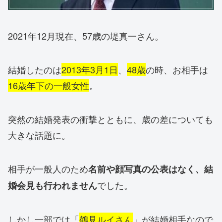
2021年12月現在、57歳の堤真一さん。
結婚したのは
2013年3月1日
、
48歳
の時、お相手は
16歳年下の一般女性
。
突然の結婚発表の衝撃とともに、歳の差についても
大きな話題に。
相手が一般人のため
名前や顔写真の公表はなく、結
でした。
婚会見も行われません
しかし一部では「
鶴見ルイさん
」が結婚相手なので