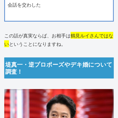
会話を交わした
この話が真実ならば、お相手は
鶴見ルイさんではな
い
ということになりますね。
堤真一・逆プロポーズやデキ婚について
調査！