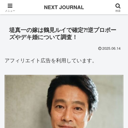
Once in a while
NEXT JOURNAL
メニュー
検索
堤真一の嫁は鶴見ルイで確定⁈逆プロポー
ズやデキ婚について調査！
2025.06.14
アフィリエイト広告を利用しています。