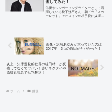
査してみた！
俳優やシンガーソングライターとして活
躍している松下洸平さん。朝ドラ「スカ
ーレット」でヒロインの相手役に抜擢さ
れ、一躍、人気俳優の仲間入りとなりま
した。そんな松下洸平さんの母親が、元
ボディービルダーで画家であると騒がれ
ています。詳しく調査して...
画像・浜崎あゆみが太っていたのは
2017年！3つの原因がヤバかった！
炎上・知床遊覧船社長の桂田精一が反
省してなくてヤバい！赤いネクタイや
原稿丸読みで批判殺到！
ホーム
俳優