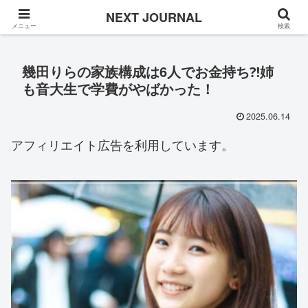
Once in a while
NEXT JOURNAL
メニュー
検索
幾田りらの家族構成は6人でお金持ち⁈姉
も音大生で学費がやばかった！
2025.06.14
アフィリエイト広告を利用しています。