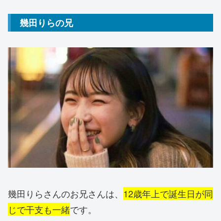
幾田りらの兄
幾田りらさんのお兄さんは、
12歳年上で誕生日が同
じで干支も一緒
です。