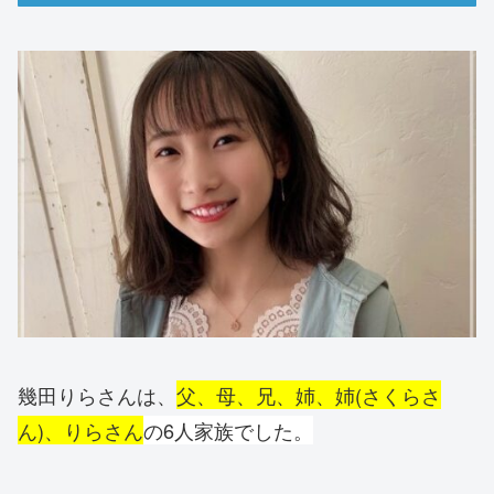
幾田りらさんは、
父、母、兄、姉、姉(さくらさ
ん)、りらさん
の6人家族でした。