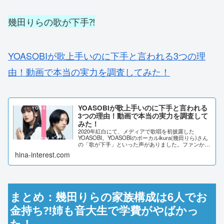
幾田りらの歌が下手⁈
YOASOBIが歌上手いのに下手と言われる3つの理
由！動画で本当の実力を調査してみた！
YOASOBIが歌上手いのに下手と言われる
3つの理由！動画で本当の実力を調査して
みた！
2020年紅白にて、メディアで歌唱を初披露した
YOASOBI。YOASOBIのボーカルikura(幾田りら)さん
の「歌が下手」といった声がありました。ファンから
は歌が上手いと、絶賛されているのに何故でしょう
hina-interest.com
か。SNSの声などから、理由を調査...
まとめ：幾田りらの家族構成は6人でお
金持ち⁈姉も音大生で学費がやばかっ
た！