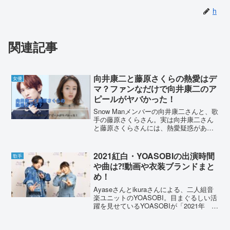
h
関連記事
向井康二と藤原さくらの熱愛はデ
女優
マ？ファンなだけで向井康二のア
ピールがヤバかった！
Snow Manメンバーの向井康二さんと、歌
手の藤原さくらさん。実は向井康二さん
と藤原さくらさんには、熱愛疑惑があり
ます。今回は、お二人の熱愛疑惑と向井
康二さんのアピールについて調べていき
ます。向井康二と藤原さくらの熱愛はデ
2021紅白・YOASOBIの出演時間
歌手
マ？芸能界の第一...
や曲は⁈動画や衣装ブランドまと
め！
Ayaseさんとikuraさんによる、二人組音
楽ユニットのYOASOBI。目まぐるしい活
躍を見せているYOASOBIが「2021年 紅
白歌合戦」に二度目の出演が決定。今年
は何時頃にどの曲を歌うのか、過去のタ