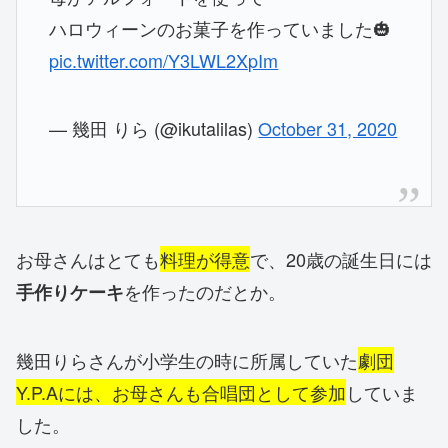
ハロウィーンのお菓子を作っていました🎃
pic.twitter.com/Y3LWL2XpIm
— 幾田 りら (@ikutalilas)
October 31, 2020
お母さんはとても
料理が得意
で、20歳の誕生日には
を作ったのだとか。
手作りケーキ
幾田りらさんが小学生の時に所属していた
劇団
Y.P.Aには、お母さんも合唱団として参加
していま
した。