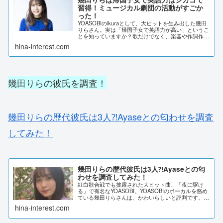
習得！ミュージカル劇団の活動がすごか
った！
YOASOBIのikuraとして、大ヒットを生み出した幾田
りらさん。実は「帰国子女で英語力が高い」というこ
とを知っていますか？歌だけでなく、楽器や作詞作曲
までできてしまう、幾田りらさんについてまとめてみ
hina-interest.com
ました。幾田りらは帰国子女で英語力はシ...
幾田りらの彼氏を調査！
幾田りらの歴代彼氏は3人⁈Ayaseとの匂わせを調査
してみた！
幾田りらの歴代彼氏は3人⁈Ayaseとの匂
わせを調査してみた！
紅白歌合戦でも披露された大ヒット曲、「夜に駆け
る」で有名なYOASOBI。YOASOBIのボーカルを務め
ている幾田りらさんは、かわいらしいと評判です。そ
んな幾田りらさんの歴代彼氏・現在の恋愛情報につい
hina-interest.com
て、まとめました。幾田りらの歴代彼氏は3...