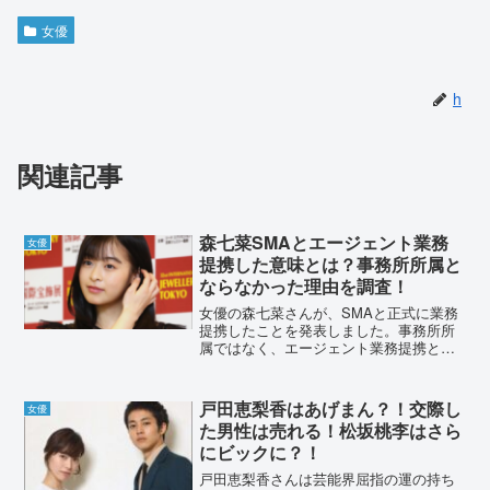
女優
h
関連記事
森七菜SMAとエージェント業務
女優
提携した意味とは？事務所所属と
ならなかった理由を調査！
女優の森七菜さんが、SMAと正式に業務
提携したことを発表しました。事務所所
属ではなく、エージェント業務提携とは
なったのはなぜでしょうか？その理由に
ついて調査しました。森七菜SMAとエー
ジェント業務提携した意味とは？女優の
戸田恵梨香はあげまん？！交際し
女優
森七菜さんが2021...
た男性は売れる！松坂桃李はさら
にビックに？！
戸田恵梨香さんは芸能界屈指の運の持ち