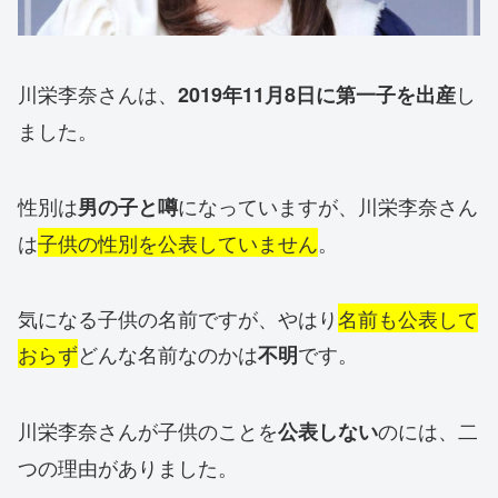
川栄李奈さんは、
し
2019年11月8日に第一子を出産
ました。
性別は
になっていますが、川栄李奈さん
男の子と噂
は
子供の性別を公表していません
。
気になる子供の名前ですが、やはり
名前も公表して
おらず
どんな名前なのかは
です。
不明
川栄李奈さんが子供のことを
のには、二
公表しない
つの理由がありました。