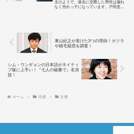
主のようで、過去に交際した男性は漏れ
なく売れっ子になっています。戸田恵梨
香さんが松坂桃李さんと2020年12月10日
に結婚すると報道されました。戸田恵梨
香さんの過去の交際遍歴や、あげまん具
合を検証しました...
東山紀之が老けた3つの理由！カツラ
や植毛疑惑を調査！
シム・ウンギョンの日本語がネイティ
ブ級に上手い！『七人の秘書で』名演
技！
ホーム
俳優
女優