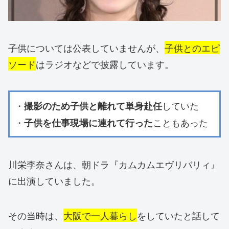
子供については公表していませんが、
子供とのエピ
ソード
はラジオなどで披露しています。
・
していた
撮影のため子供と離れて単身赴任
・
こともあった
子供を仕事現場に連れて行った
川栄李奈さんは、朝ドラ『カムカムエヴリバリィ』
に出演していました。
その当時は、
大阪で一人暮らし
をしていたと話して