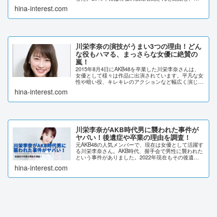
一子が誕生。順風満帆なように見えますが「離婚しそ
hina-interest.com
う」との声が聞かれます。なぜそう言われるの...
川栄李奈の演技がうまい3つの理由！どん
な役もハマる、まっさらな女優に絶賛の
嵐！
2015年8月4日にAKB48を卒業した川栄李奈さんは、
女優として様々は作品に出演されています。平凡な女
性や暗い役、キレキレのアクションなど幅広く演じて
きました。どれも視聴者、監督から大絶賛されていま
hina-interest.com
す。そんな川栄李奈さんの演技力について検...
川栄李奈がAKB時代男に襲われた事件が
ヤバい！後遺症や卒業の理由を調査！
元AKB48の人気メンバーで、現在は女優として活躍す
る川栄李奈さん。AKB時代、握手会で男性に襲われた
という事件がありました。2022年現在もその後遺症
が残っているという噂が。川栄李奈さんが襲われた事
hina-interest.com
件の詳細や後遺症、卒業した理由を徹底調査...