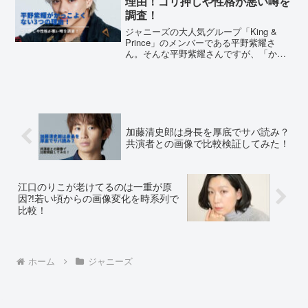
理由！ゴリ押しや性格が悪い噂を
調査！
ジャニーズの大人気グループ「King &
Prince」のメンバーである平野紫耀さ
ん。そんな平野紫耀さんですが、「かっ
こよくない」「性格が悪い」と噂されて
いるのはご存じでしょうか？「かっこよ
くない」と言われている理由は何でしょ
うか？SNSの...
加藤清史郎は身長を厚底でサバ読み？
共演者との画像で比較検証してみた！
江口のりこが老けてるのは一重が原
因⁈若い頃からの画像変化を時系列で
比較！
ホーム
ジャニーズ