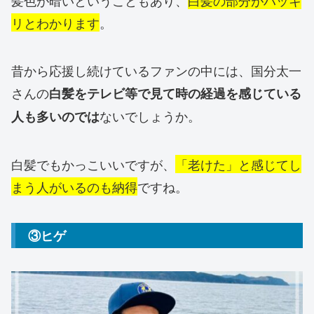
リとわかります
。
昔から応援し続けているファンの中には、国分太一
さんの
白髪をテレビ等で見て時の経過を感じている
ないでしょうか。
人も多いのでは
白髪でもかっこいいですが、
「老けた」と感じてし
まう人がいるのも納得
ですね。
③ヒゲ