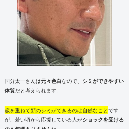
国分太一さんは
なので、
元々色白
シミができやすい
だと考えられます。
体質
歳を重ねて顔のシミができるのは自然なこと
です
が、若い頃から応援している人が
ショックを受ける
ね。
のも無理ありません