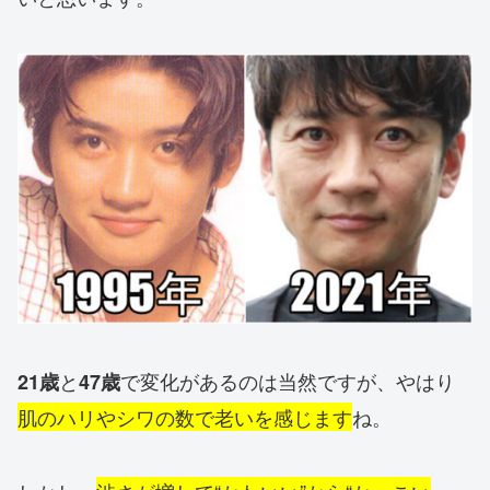
と
で変化があるのは当然ですが、やはり
21歳
47歳
肌のハリやシワの数で老いを感じます
ね。