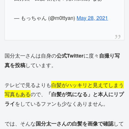
— もっちゃん (@m0ttyan)
May 28, 2021
国分太一さんは自身の
に度々
公式Twitter
自撮り写
しています。
真を投稿
テレビで見るよりも
白髪がハッキリと見えてしまう
写真もある
ので、
「白髪が気になる」と本人にリプ
をしているファンも少なくありません。
ライ
では、そんな
して
国分太一さんの白髪を画像で確認