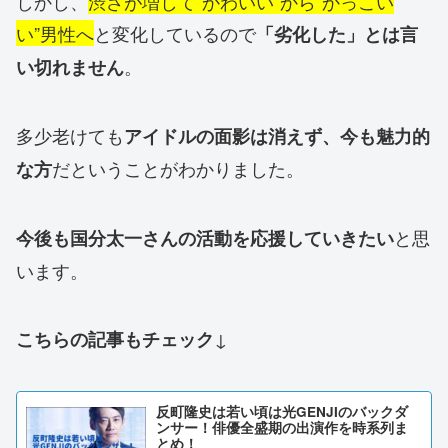
しかし、
渋さが増して“かわいい”から“かっこい
い”男性へ
と変化しているので
「劣化した」とは言
。
い切れません
多少老けても
アイドルの面影は消えず、今も魅力的
だということがわかりました。
な方
と思
今後も国分太一さんの活動を応援していきたい
います。
↓
こちらの記事もチェック
反町隆史は若い頃は光GENJIのバックダ
ンサー！俳優全盛期の出演作を時系列ま
とめ！