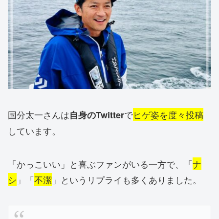
国分太一さんは
で
ヒゲ姿を度々投稿
自身のTwitter
しています。
「かっこいい」と喜ぶファンがいる一方で、「
ナ
シ
」「
不潔
」というリプライも多くありました。