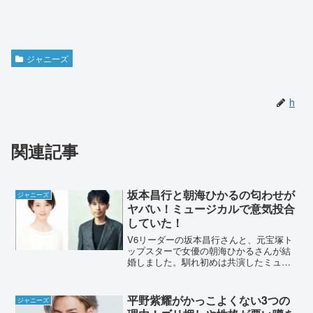
ジャニーズ
h
関連記事
坂本昌行と朝海ひかるの匂わせが
ジャニーズ
ヤバい！ミュージカルで意気投合
していた！
V6リーダーの坂本昌行さんと、元宝塚ト
ップスターで女優の朝海ひかるさんが結
婚しました。馴れ初めは共演したミュー
ジカル「TOP HAT」です。2人の匂わせ
や過去の熱愛スクープなど、詳しく調査
しました。坂本昌行と朝海ひかるの匂わ
平野紫耀がかっこよくない3つの
ジャニーズ
せがヤバい！20...