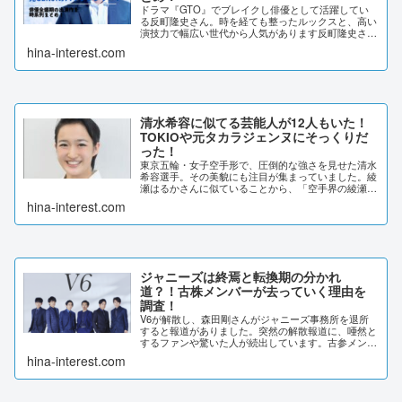
ドラマ『GTO』でブレイクし俳優として活躍してい
る反町隆史さん。時を経ても整ったルックスと、高い
演技力で幅広い世代から人気があります反町隆史さん
は意外にも、ジャニーズ出身だったとは知っているで
hina-interest.com
しょうか？反町隆史さんのジャニーズ時代について
と...
清水希容に似てる芸能人が12人もいた！
TOKIOや元タカラジェンヌにそっくりだ
った！
東京五輪・女子空手形で、圧倒的な強さを見せた清水
希容選手。その美貌にも注目が集まっていました。綾
瀬はるかさんに似ていることから、「空手界の綾瀬は
るか」と呼ばれています。他にも似ている芸能人がい
hina-interest.com
たので、画像比較してみました。清水希容に似てる
芸...
ジャニーズは終焉と転換期の分かれ
道？！古株メンバーが去っていく理由を
調査！
V6が解散し、森田剛さんがジャニーズ事務所を退所
すると報道がありました。突然の解散報道に、唖然と
するファンや驚いた人が続出しています。古参メンバ
ーが次々に解散や退所をしています。今後のジャニー
hina-interest.com
ズ事務所はどうなっていくのでしょうか？動向を探
っ...