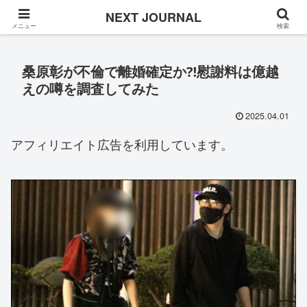
Once in a while
NEXT JOURNAL
メニュー
検索
桑原彰が不倫で離婚確定か⁈慰謝料は億越
えの噂を調査してみた
2025.04.01
アフィリエイト広告を利用しています。