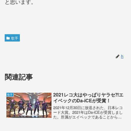
と思います。
歌手
h
関連記事
2021レコ大はやっぱりヤラセ⁈エ
歌手
イベックのDa-iCEが受賞！
2021年12月30日に放送された、日本レコ
ード大賞。2021年はDa-iCEが受賞しまし
た。所属がエイベックであることから、
今年はエイベックかといった声があがっ
ています。毎年やらせ疑惑や、出来レー
スでは？といったSNSの声をまとめまし