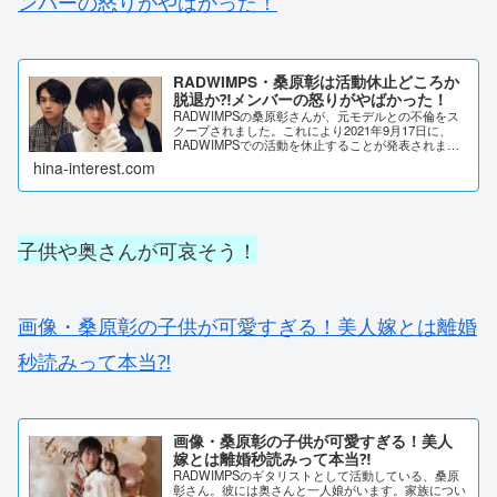
ンバーの怒りがやばかった！
RADWIMPS・桑原彰は活動休止どころか
脱退か⁈メンバーの怒りがやばかった！
RADWIMPSの桑原彰さんが、元モデルとの不倫をス
クープされました。これにより2021年9月17日に、
RADWIMPSでの活動を休止することが発表されま
す。RADWIMPSの野田洋次郎さんと武田祐介さん
hina-interest.com
は、怒りのコメントを出していました。...
子供や奥さんが可哀そう！
画像・桑原彰の子供が可愛すぎる！美人嫁とは離婚
秒読みって本当⁈
画像・桑原彰の子供が可愛すぎる！美人
嫁とは離婚秒読みって本当⁈
RADWIMPSのギタリストとして活動している、桑原
彰さん。彼には奥さんと一人娘がいます。家族につい