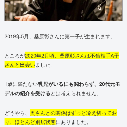
2019年5月、桑原彰さんに第一子が生まれます。
ところが
2020年2月頃、桑原彰さんは不倫相手A子
さんと出会い
ました。
1歳に満たない
乳児がいるにも関わらず、20代元モ
とは考えられません。
デルの紹介を受ける
どうやら、
奥さんとの関係はずっと冷え切ってお
り、ほとんど別居状態
にありました。