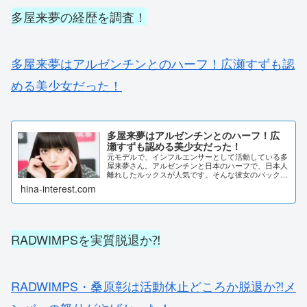
多屋来夢の経歴を調査！
多屋来夢はアルゼンチンとのハーフ！広瀬すずも認
める美少女だった！
多屋来夢はアルゼンチンとのハーフ！広
瀬すずも認める美少女だった！
元モデルで、インフルエンサーとして活動している多
屋来夢さん。アルゼンチンと日本のハーフで、日本人
離れしたルックスが人気です。そんな彼女のバックボ
ーンについて、詳しく調査しました。多屋来夢はアル
hina-interest.com
ゼンチンとのハーフ！色白に抜群のスタイルを誇
る、...
RADWIMPSを実質脱退か⁈
RADWIMPS・桑原彰は活動休止どころか脱退か⁈メ