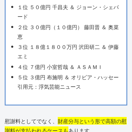
１位 ５０億円 千昌夫 ＆ ジョーン・シェパ
ード
２位 ３０億円（１０億円） 藤田晋 ＆ 奥菜
恵
３位 １８億１８００万円 沢田研二 ＆ 伊藤
エミ
４位 ７億円 小室哲哉 ＆ ＡＳＡＭＩ
５位 ３億円 布施明 ＆ オリビア・ハッセー
引用元：浮気芸能ニュース
慰謝料としてでなく、
財産分与という形で高額の慰
謝料が支払われるケースも
あります。