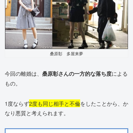
桑原彰 多屋来夢
今回の離婚は、
による
桑原彰さんの一方的な落ち度
もの。
1度ならず
2度も同じ相手と不倫
をしたことから、か
なり悪質と考えられます。