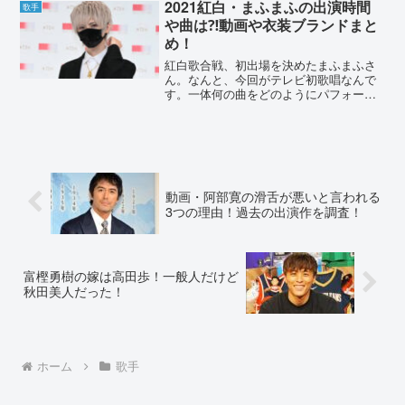
2021紅白・まふまふの出演時間
歌手
た。...
や曲は⁈動画や衣装ブランドまと
め！
紅白歌合戦、初出場を決めたまふまふさ
ん。なんと、今回がテレビ初歌唱なんで
す。一体何の曲をどのようにパフォーマ
ンスするのでしょうか。気になる出演時
間も調査していきます。2021紅白・まふ
まふの出演時間は⁈まふまふさんの出演時
間は19:30から...
動画・阿部寛の滑舌が悪いと言われる
3つの理由！過去の出演作を調査！
富樫勇樹の嫁は高田歩！一般人だけど
秋田美人だった！
ホーム
歌手