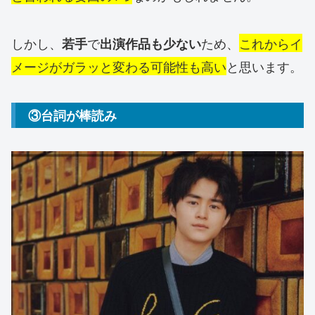
しかし、
で
ため、
これからイ
若手
出演作品も少ない
メージがガラッと変わる可能性も高い
と思います。
③台詞が棒読み