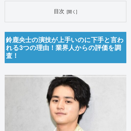
目次
鈴鹿央士の演技が上手いのに下手と言わ
れる3つの理由！業界人からの評価を調
査！