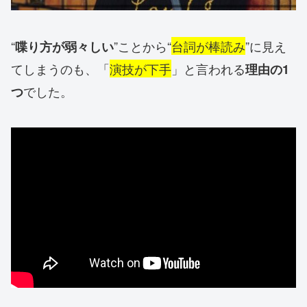
“
”ことから“
台詞が棒読み
”に見え
喋り方が弱々しい
てしまうのも、「
演技が下手
」と言われる
理由の1
でした。
つ