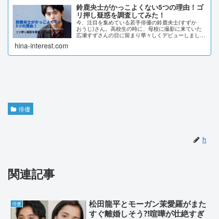
鈴鹿央士がかっこよくない5つの理由！ゴ
リ押し疑惑を調査してみた！
今、注目を集めている若手俳優の鈴鹿央士(すずか
おうじ)さん。高校生の時に、母校に撮影に来ていた
広瀬すずさんの目に留まり華々しくデビューしまし
た。鈴鹿央士さんは、実は「かっこよくない」との噂
hina-interest.com
があります。その理由を詳しく調査しました。鈴鹿央
士...
俳優
h
関連記事
松田龍平とモーガン茉愛羅がまた
俳優
すぐ離婚しそう⁈喧嘩が壮絶すぎ