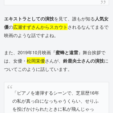
を見て、誰もが知る
エキストラとしての演技
人気女
の
広瀬すずさんからスカウト
されるなんてまるで
優
映画のような話ですよね。
また、2019年10月映画『
』舞台挨拶で
蜜蜂と遠雷
は、女優・
松岡茉優
さんが、
に
鈴鹿央士さんの演技
ついてこのように話しています。
「ピアノを連弾するシーンで、芝居歴16年
の私が真っ白になっちゃうくらい、せりふ
を投げかけられたときに私が飛んじゃっ