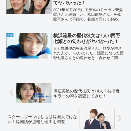
てヤバかった！
2021年10月20日にモデルのモーガン茉愛
羅さんと結婚した、松田龍平さん。松田
龍平さんは再婚で、初婚と同じくおめで
た婚でした。大喧嘩している様子をスク
ープされた過去からも、またすぐ離婚し
そうと言われていました。2人の関係性
横浜流星の歴代彼女は7人⁈西野
俳優
や、今後の夫婦生...
七瀬との匂わせがヤバかった！
大人気俳優の横浜流星さん。熱愛が噂さ
れた人が、7人いました。話題になった西
野七瀬さんとの匂わせと、合わせて調査
していきます。横浜流星の歴代彼女は7
人⁈横浜流星さんといえばテレビや映画で
も大活躍中の俳優ですよね。恋愛事情に
ついても注目している...
浜辺美波の歴代彼氏は14人？共演者
キラーの噂を調査してみた！
スクールゾーンはしもは韓国人ではな
い！韓国語が流暢な理由を調査！