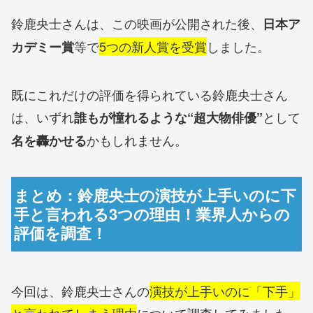
鈴鹿央士さんは、この映画が公開された後、
日本ア
等で
5つの新人賞を受賞
しました。
カデミー賞
既にこれだけの評価を得られている鈴鹿央士さん
は、いずれ
として
誰もが憧れるような“超大物俳優”
かもしれません。
名を轟かせる
まとめ：鈴鹿央士の演技が上手いのに下
手と言われる3つの理由！業界人からの
評価を調査！
今回は、鈴鹿央士さんの
演技が上手いのに「下手」
と言われてしまう理由
について調査してみました。