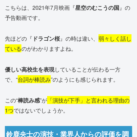
こちらは、2021年7月映画『
』の
星空のむこうの国
予告動画です。
先ほどの『
』の時は違い、
弱々しく話し
ドラゴン桜
ている
のがわかりますよね。
していることが伝わる一方
優しい高校生を表現
で、“
台詞が棒読み
”のようにも感じられます。
この“
”が
「演技が下手」と言われる理由の
棒読み感
1つ
ではないでしょうか。
鈴鹿央士の演技・業界人からの評価を調