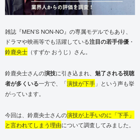
雑誌『MEN’S NON-NO』の専属モデルでもあり、
ドラマや映画等でも活躍している
・
注目の若手俳優
鈴鹿央士
（すずか おうじ）さん。
鈴鹿央士さんの
に引き込まれ、
演技
魅了される視聴
一方で、「
演技が下手
」という声も挙
者が多くいる
がっています。
今回は、鈴鹿央士さんの
演技が上手いのに「下手」
と言われてしまう理由
について調査してみました。