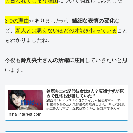
3つの理由
がありましたが、
な
繊細な表情の変化
ど、
新人とは思えないほどの才能を持っている
こと
もわかりましたね。
今後も
していきたいと思
鈴鹿央士さんの活躍に注目
います。
鈴鹿央士の歴代彼女は0人？広瀬すずが原
因で性格も影響していた？
2022年4月ドラマ「クロステイル～探偵教室～」で、
初主演を務めた人気俳優の鈴鹿央士さん。そんな鈴鹿
央士さんですが、歴代彼女は0人、広瀬すずさんが原
因で性格も影響していたと噂が流れています。その噂
hina-interest.com
について調査してみました。鈴鹿央士の歴代彼女...