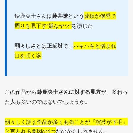
鈴鹿央士さんは
という
成績が優秀で
藤井遼
周りを見下す“嫌なヤツ”
を演じた
で、
ハキハキと憎まれ
弱々しさとは正反対
口を叩く姿
この作品から
が、変わっ
鈴鹿央士さんに対する見方
た人も多いのではないでしょうか。
弱々しく話す作品が多くあることが「演技が下手」
と言われる要因の1つ
なのかもしれません。