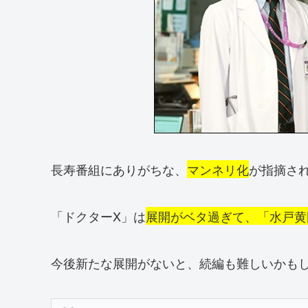
長寿番組にありがちな、
マンネリ化
が指摘さ
「ドクターX」は
展開がベタ過ぎて、「水戸黄
今後新たな展開がないと、続編も難しいかも