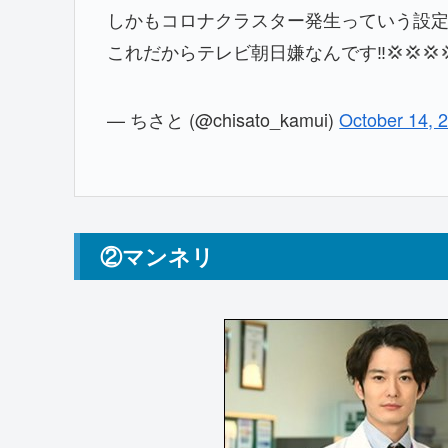
しかもコロナクラスター発生っていう設
これだからテレビ朝日嫌なんです‼️💢💢💢
— ちさと (@chisato_kamui)
October 14, 
②マンネリ