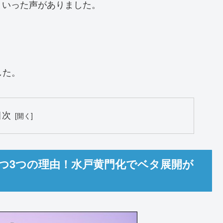
といった声がありました。
した。
目次
つ3つの理由！水戸黄門化でベタ展開が