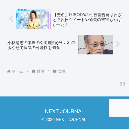
と噂になっています。太...
【売名】DJSODAの性被害告発はわざ
と？反日ツイートや過去の被害もやば
かった！
小林清志の本当の引退理由がヤバい⁈
激やせで病気の可能性を調査！
ホーム
俳優
女優
NEXT JOURNAL
© 2020 NEXT JOURNAL.