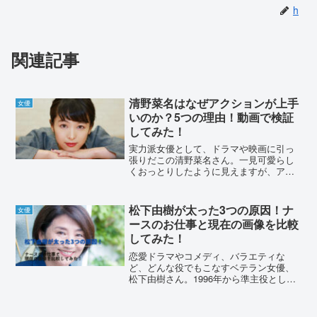
h
関連記事
清野菜名はなぜアクションが上手
女優
いのか？5つの理由！動画で検証
してみた！
実力派女優として、ドラマや映画に引っ
張りだこの清野菜名さん。一見可愛らし
くおっとりしたように見えますが、アク
ションシーンで大活躍しています。そん
な清野菜名さんの、運動神経が良い所以
について調べてみました。清野菜名はな
松下由樹が太った3つの原因！ナ
女優
ぜアクションが上手いのか...
ースのお仕事と現在の画像を比較
してみた！
恋愛ドラマやコメディ、バラエティな
ど、どんな役でもこなすベテラン女優、
松下由樹さん。1996年から準主役として
出演しているドラマ「ナースのお仕事」
は映画化もされる人気作となりました。
そんな松下由樹さんですが、最近太った