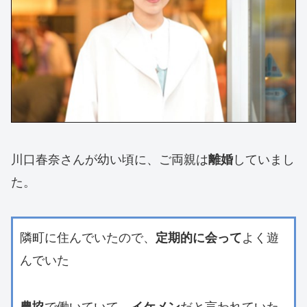
川口春奈さんが幼い頃に、ご両親は
していまし
離婚
た。
隣町に住んでいたので、
よく遊
定期的に会って
んでいた
で働いていて、
だと言われていた
農協
イケメン