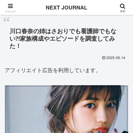
Once in a while
NEXT JOURNAL
メニュー
検索
川口春奈の姉はさおりでも看護師でもな
い⁈家族構成やエピソードを調査してみ
た！
2025.06.14
アフィリエイト広告を利用しています。