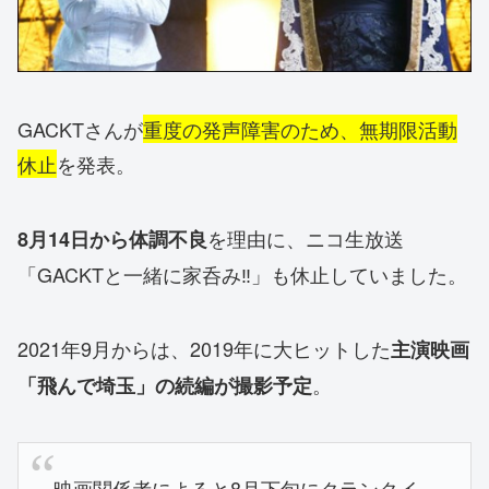
GACKTさんが
重度の発声障害のため、無期限活動
休止
を発表。
を理由に、ニコ生放送
8月14日から体調不良
「GACKTと一緒に家呑み‼」も休止していました。
2021年9月からは、2019年に大ヒットした
主演映画
。
「飛んで埼玉」の続編が撮影予定
映画関係者によると8月下旬にクランクイ