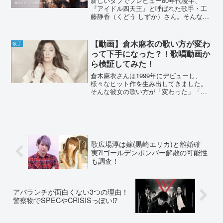
新しいタブでプレビュー80年代後半、
『アイドル四天王』と呼ばれた歌手・工
藤静香（くどう しずか）さん。そんな工
藤静香さんの足首にはタトゥーが入って
おり、夫の歌手・木村拓哉さんとお揃い
だと言われています。今回は、工藤静香
【動画】倉木麻衣の歌い方が変わ
歌手
さんのタトゥーの画像と...
って下手になった？！歌唱動画か
ら検証してみた！
倉木麻衣さんは1999年にデビューし、
様々なヒット作を生み出してきました。
そんな彼女の歌い方が「変わった」「下
手になった」との声がありました。本当
に歌い方が変わったのでしょうか？SNS
の声や、歌唱動画などから検証しまし
た。倉木麻衣の歌い方が...
歌広場淳は嫁(黒崎エリカ)と離婚確
実⁈ゴールデンボンバー解散の可能性
も調査！
アバランチが面白くない3つの理由！
警察物でSPECやCRISISっぽい⁉