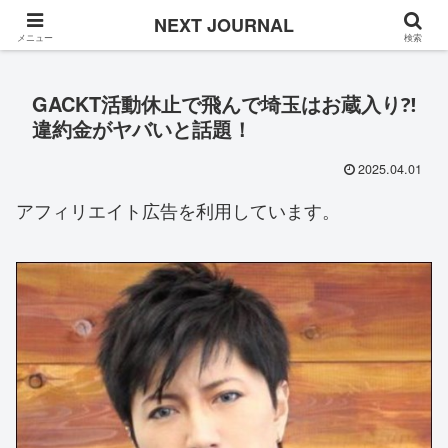
Once in a while
NEXT JOURNAL
メニュー
検索
GACKT活動休止で飛んで埼玉はお蔵入り⁈
違約金がヤバいと話題！
2025.04.01
アフィリエイト広告を利用しています。