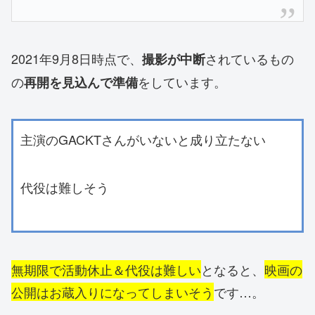
2021年9月8日時点で、
されているもの
撮影が中断
の
をしています。
再開を見込んで準備
主演のGACKTさんがいないと成り立たない
代役は難しそう
無期限で活動休止＆代役は難しい
となると、
映画の
公開はお蔵入りになってしまいそう
です…。