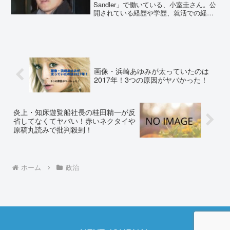
Sandler」で働いている、小室圭さん。公
開されている経歴や学歴、就活での経歴
書に詐称の疑いが浮上していました。調
べていくと、いくつもの疑惑が出てきま
した。小室圭さんの経歴詐称について、
徹底...
画像・浜崎あゆみが太っていたのは
2017年！3つの原因がヤバかった！
炎上・知床遊覧船社長の桂田精一が反
省してなくてヤバい！赤いネクタイや
原稿丸読みで批判殺到！
ホーム
政治