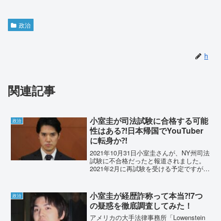
政治
h
関連記事
小室圭が司法試験に合格する可能
政治
性はある⁈日本帰国でYouTuber
に転身か⁈
2021年10月31日小室圭さんが、NY州司法
試験に不合格だったと報道されました。
2021年2月に再試験を受ける予定ですが、
合格の可能性はどれぐらいあるのでしょ
うか？不合格だった場合は、勤め先に解
雇され日本に出戻りと言われています。
小室圭が経歴詐称って本当⁈7つ
政治
今後どう...
の疑惑を徹底調査してみた！
アメリカの大手法律事務所「Lowenstein