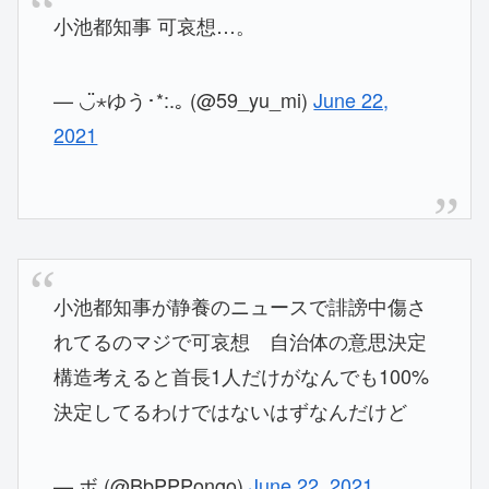
小池都知事 可哀想…。
— ◡̈⋆ゆう･*:.｡ (@59_yu_mi)
June 22,
2021
小池都知事が静養のニュースで誹謗中傷さ
れてるのマジで可哀想 自治体の意思決定
構造考えると首長1人だけがなんでも100%
決定してるわけではないはずなんだけど
— ボ (@BbPPPongo)
June 22, 2021