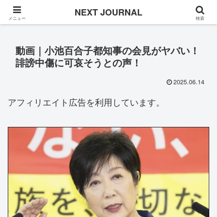
Once in a while
NEXT JOURNAL
メニュー
検索
動画｜小池百合子都知事の会見がヤバい！
誹謗中傷に可哀そうとの声！
2025.06.14
アフィリエイト広告を利用しています。