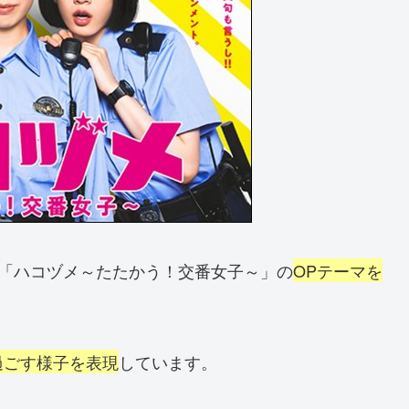
、「ハコヅメ～たたかう！交番女子～」の
OPテーマを
過ごす様子を表現
しています。