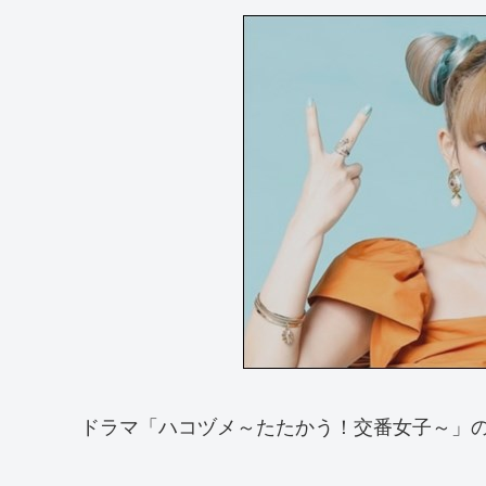
ドラマ「ハコヅメ～たたかう！交番女子～」のO