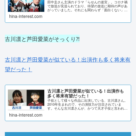
田中圭さん主演のドラマ「らせんの迷宮」。コロナ禍
で放送が見送られており、待望の放送に期待の声があ
がっていました。それにも関わらず「面白くない」と
言われています。その理由はなんでしょうか？SNSの
hina-interest.com
声やドラマのストーリーから、詳しく調査しました...
古川凛と芦田愛菜がそっくり⁈
古川凛と芦田愛菜が似ている！出演作も多く将来有
望だった！
古川凛と芦田愛菜が似ている！出演作も
多く将来有望だった！
子役として様々な作品に出演している、古川凛さん。
2010年生まれので、その演技力が注目されていま
す。そんな古川凛さんが、かつて天才子役と言われた
芦田愛菜さんにそっくりと言われていました。どれぐ
hina-interest.com
らい似ているの画像を比較して検証してみました。
古...