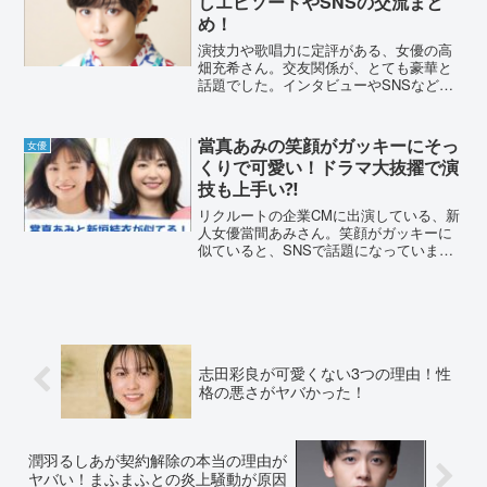
しエピソードやSNSの交流まと
め！
演技力や歌唱力に定評がある、女優の高
畑充希さん。交友関係が、とても豪華と
話題でした。インタビューやSNSなどで
登場した、仲良しの著名人をまとめまし
た。高畑充希の交友関係が豪華！仲良し
エピソードやSNSの交流まとめ！女優、
當真あみの笑顔がガッキーにそっ
女優
高畑充希さんの交友関...
くりで可愛い！ドラマ大抜擢で演
技も上手い⁈
リクルートの企業CMに出演している、新
人女優當間あみさん。笑顔がガッキーに
似ていると、SNSで話題になっていま
す。どれぐらい新垣結衣さんに似ている
のか、調査しました。當真あみの笑顔が
ガッキーそっくりで可愛い!新垣結衣さん
と同じ、沖縄出身の當...
志田彩良が可愛くない3つの理由！性
格の悪さがヤバかった！
潤羽るしあが契約解除の本当の理由が
ヤバい！まふまふとの炎上騒動が原因