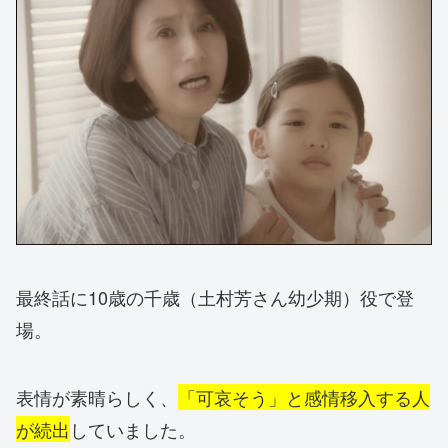
最終話に
10歳の千歳（土村芳さん幼少期）役で登
場。
表情が素晴らしく、
「可哀そう」と感情移入する人
が続出
していました。