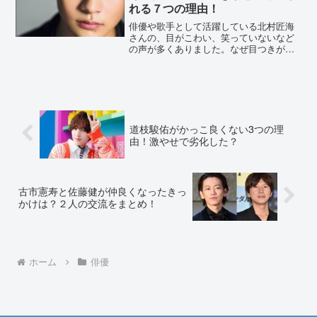
れる７つの理由！
俳優や歌手として活躍している北村匠海
さんの、目がこわい、笑っていないなど
の声が多くありました。なぜ目つきが悪
く見えてしまうのか？その理由をまとめ
ました。北村匠海の目の周りが黒くて怖
い？！目つきが悪いと言われる７つの理
由！北村匠海さんは俳優だ...
道枝駿佑がかっこ良くない3つの理
由！激やせで劣化した？
古市憲寿と佐藤健が仲良くなったきっ
かけは？２人の交流をまとめ！
ホーム
俳優