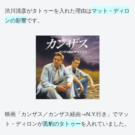
渋川清彦がタトゥーを入れた理由は
マット・ディロ
ンの影響
です。
映画「カンザス／カンザス経由→N.Y.行き」でマッ
ト・ディロンが
黒豹のタトゥー
を入れていました。