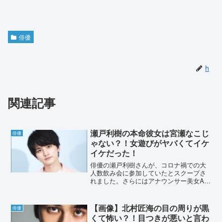
俳優
h
関連記事
瀬戸利樹の本命彼女は宮瀬なこじ
俳優
ゃない？！女遊びがヤバくてイケ
イケだった！
俳優の瀬戸利樹さんが、コロナ禍での大
人数飲み会に参加していたとスクープさ
れました。さらにはアナウンサー美女A子
さんと2ショットを撮られています。瀬戸
利樹さんの彼女と言われている宮瀬なこ
さんや、その他の女性との関係を調査し
【画像】北村匠海の目の周りが黒
俳優
ました。瀬戸利樹の本...
くて怖い？！目つきが悪いと言わ