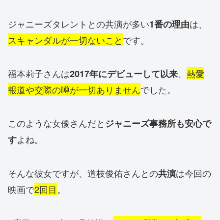
ジャニーズタレントとの共演が多い
は、
1番の理由
スキャンダルが一切ないこと
です。
福本莉子さんは
、
熱愛
2017年にデビューして以来
報道や交際の噂が一切ありません
でした。
このような女優さんだと
ジャニーズ事務所も安心で
よね。
す
そんな彼女ですが、道枝俊佑さんとの
は今回の
共演
映画で
2回目
。