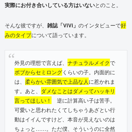
とのこと。
実際にお付き合いしている方はいない
そんな彼ですが、
のインタビューで
好
雑誌「ViVi」
みのタイプ
について語っています。
外見の理想で言えば、
ナチュラルメイク
で
ボブからセミロング
くらいの子。内面的に
は、
柔らかい雰囲気で上品な人
に惹かれま
す。あと、
ダメなことはダメってハッキリ
言ってほしい！
逆に計算高い子は苦手。
可愛いと思われたくてしちゃうあざとい行
動はイイんですけど、本音が見えないのは
ちょっと……。ただ僕、そういうのに全然