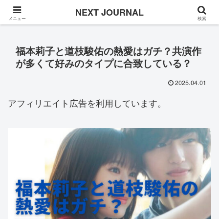
Once in a while
NEXT JOURNAL
メニュー
検索
福本莉子と道枝駿佑の熱愛はガチ？共演作
が多くて好みのタイプに合致している？
2025.04.01
アフィリエイト広告を利用しています。