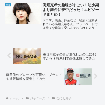
12年振りに、仕事復帰した理由はなんで
高畑充希の趣味がすごい！幼少期
女優
しょうか？真相を...
より舞台に夢中だった！エピソー
ドまとめ！
ドラマ、映画、舞台など、幅広く活動さ
れている高畑充希さん。プライベートで
は様々な趣味を楽しんでおられるようで
す。家族共通の趣味や、休日の過ごし方
などをまとめました。高畑充希の趣味が
すごい！幼少期より舞台に夢中だった！
エピソードまとめ！女優の...
長谷川京子の唇が変化したのは2018
年から？時系列で画像比較してみた！
藤田倭のグローブが可愛い！ブランド
や通販情報を調査してみた！
ホーム
ジャニーズ
なにわ男子