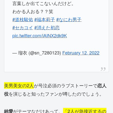
言葉しか出てこないんだけど。
わかる人おる？？笑
#道枝駿佑
#福本莉子
#なにわ男子
#セカコイ
#消えた初恋
pic.twitter.com/iAINX2dk9K
— 瑠衣 (@sn_7280123)
February 12, 2022
美男美女の2人
が号泣必須のラブストーリーで
恋人
を演じると知ったファンが噂したのでしょう。
役
がテーマなだけあって、
「2人が急接近するの
純愛