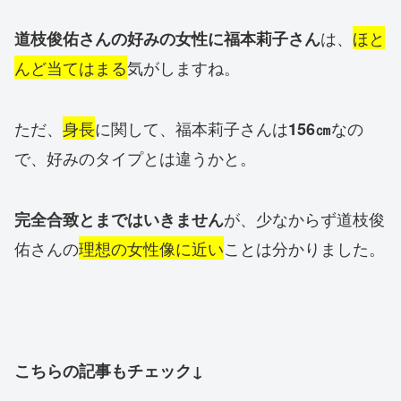
は、
ほと
道枝俊佑さんの好みの女性に福本莉子さん
んど当てはまる
気がしますね。
ただ、
身長
に関して、福本莉子さんは
なの
156㎝
で、好みのタイプとは違うかと。
が、少なからず道枝俊
完全合致とまではいきません
佑さんの
理想の女性像に近い
ことは分かりました。
こちらの記事もチェック↓