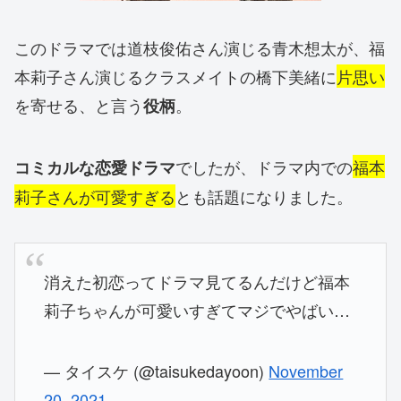
このドラマでは道枝俊佑さん演じる青木想太が、福
本莉子さん演じるクラスメイトの橋下美緒に
片思い
を寄せる、と言う
。
役柄
でしたが、ドラマ内での
福本
コミカルな恋愛ドラマ
莉子さんが可愛すぎる
とも話題になりました。
消えた初恋ってドラマ見てるんだけど福本
莉子ちゃんが可愛いすぎてマジでやばい…
— タイスケ (@taisukedayoon)
November
20, 2021