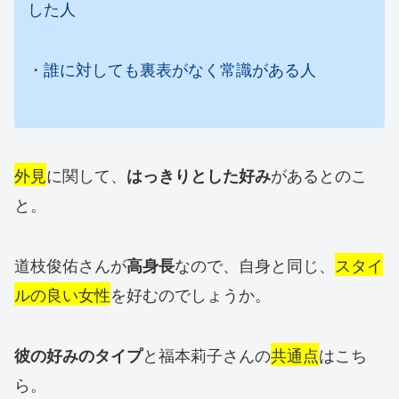
した人
・誰に対しても裏表がなく常識がある人
外見
に関して、
があるとのこ
はっきりとした好み
と。
道枝俊佑さんが
なので、自身と同じ、
スタイ
高身長
ルの良い女性
を好むのでしょうか。
と福本莉子さんの
共通点
はこち
彼の好みのタイプ
ら。