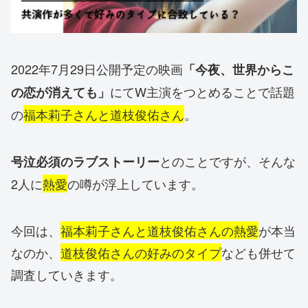
2022年7月29日公開予定の映画
「今夜、世界からこ
にてW主演をつとめることで話題
の恋が消えても」
の
福本莉子さんと道枝俊佑さん
。
とのことですが、そんな
号泣必須のラブストーリー
2人に
熱愛
の噂が浮上しています。
今回は、
福本莉子さんと道枝俊佑さんの熱愛
が本当
なのか、
道枝俊佑さんの好みのタイプ
なども併せて
調査していきます。