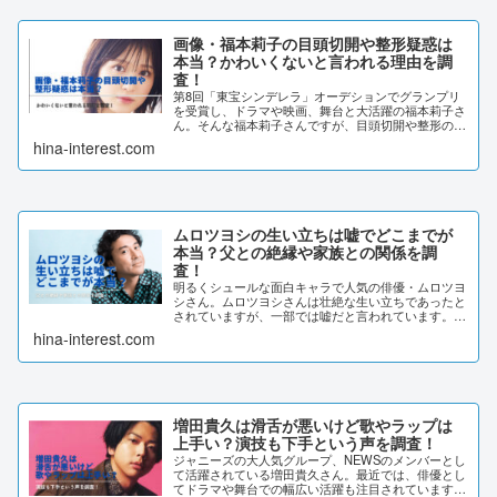
画像・福本莉子の目頭切開や整形疑惑は
本当？かわいくないと言われる理由を調
査！
第8回「東宝シンデレラ」オーデションでグランプリ
を受賞し、ドラマや映画、舞台と大活躍の福本莉子さ
ん。そんな福本莉子さんですが、目頭切開や整形の疑
惑があります。さらに「かわいくない」という声があ
hina-interest.com
りました。この記事では、福本莉子さんの整形につ
い...
ムロツヨシの生い立ちは嘘でどこまでが
本当？父との絶縁や家族との関係を調
査！
明るくシュールな面白キャラで人気の俳優・ムロツヨ
シさん。ムロツヨシさんは壮絶な生い立ちであったと
されていますが、一部では嘘だと言われています。そ
こで今回は、ムロツヨシさんの生い立ちについてどこ
hina-interest.com
までが本当の情報なのかを調査してみました。ムロ
ツ...
増田貴久は滑舌が悪いけど歌やラップは
上手い？演技も下手という声を調査！
ジャニーズの大人気グループ、NEWSのメンバーとし
て活躍されている増田貴久さん。最近では、俳優とし
てドラマや舞台での幅広い活躍も注目されています。