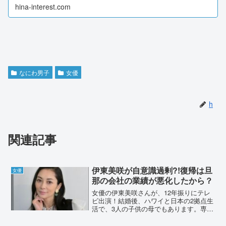
今回はそんな増田貴久さんについて調査しました。増
hina-interest.com
田貴久は滑舌が悪いけど歌やラップは上手い？増田...
なにわ男子
女優
h
関連記事
伊東美咲が自意識過剰?!復帰は旦
女優
那の会社の業績が悪化したから？
女優の伊東美咲さんが、12年振りにテレ
ビ出演！結婚後、ハワイと日本の2拠点生
活で、3人の子供の母でもあります。専業
主婦の女優が仕事復帰すれば、離婚の危
機という噂もありました。そんな彼女が