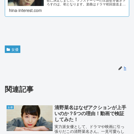
歌に決定しました。ラブストーリーの主題歌を書き下
ろすのは、初となります。楽曲はドラマ初回放送ま
で、詳細はわかりません。米津玄師さんのコメントや
hina-interest.com
ドラマのストーリーから、歌詞意味を独自解...
女優
h
関連記事
清野菜名はなぜアクションが上手
女優
いのか？5つの理由！動画で検証
してみた！
実力派女優として、ドラマや映画に引っ
張りだこの清野菜名さん。一見可愛らし