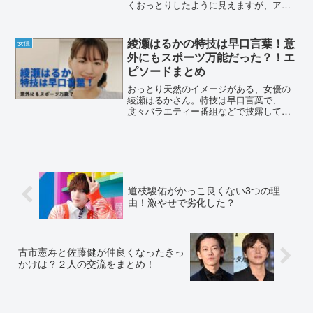
くおっとりしたように見えますが、アク
ションシーンで大活躍しています。そん
な清野菜名さんの、運動神経が良い所以
について調べてみました。清野菜名はな
綾瀬はるかの特技は早口言葉！意
女優
ぜアクションが上手いのか...
外にもスポーツ万能だった？！エ
ピソードまとめ
おっとり天然のイメージがある、女優の
綾瀬はるかさん。特技は早口言葉で、
度々バラエティー番組などで披露してい
ました。その他にも、特技としてバスケ
ットボールやスポーツ全般と答えていま
す。綾瀬はるかさんの特技にまつわるエ
ピソードをまとめました。【...
道枝駿佑がかっこ良くない3つの理
由！激やせで劣化した？
古市憲寿と佐藤健が仲良くなったきっ
かけは？２人の交流をまとめ！