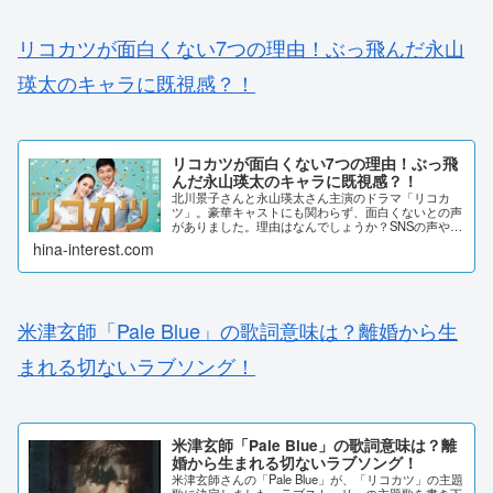
リコカツが面白くない7つの理由！ぶっ飛んだ永山
瑛太のキャラに既視感？！
リコカツが面白くない7つの理由！ぶっ飛
んだ永山瑛太のキャラに既視感？！
北川景子さんと永山瑛太さん主演のドラマ「リコカ
ツ」。豪華キャストにも関わらず、面白くないとの声
がありました。理由はなんでしょうか？SNSの声や、
ストーリーから理由を考察しました。リコカツが面白
hina-interest.com
くない7つの理由！ぶっ飛んだ永山瑛太のキャラに
既...
米津玄師「Pale Blue」の歌詞意味は？離婚から生
まれる切ないラブソング！
米津玄師「Pale Blue」の歌詞意味は？離
婚から生まれる切ないラブソング！
米津玄師さんの「Pale Blue」が、「リコカツ」の主題