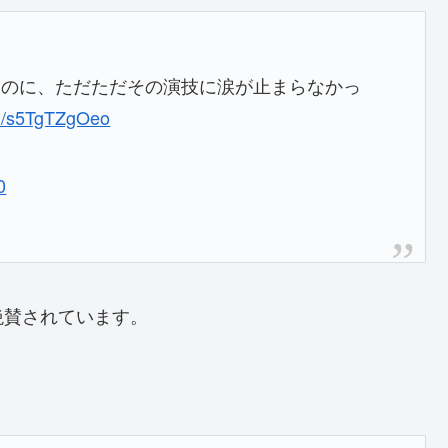
いのに、ただただその演技に涙が止まらなかっ
om/s5TgTZgOeo
0
絶賛されています。