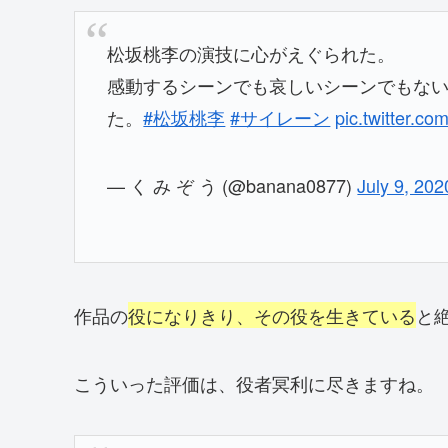
松坂桃李の演技に心がえぐられた。
感動するシーンでも哀しいシーンでもな
た。
#松坂桃李
#サイレーン
pic.twitter.c
— く み ぞ う (@banana0877)
July 9, 202
作品の
役になりきり、その役を生きている
と
こういった評価は、役者冥利に尽きますね。