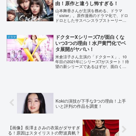
由！原作と違うし怖すぎる！
山本舞香さんが主演を務める、ドラマ
「sister」。原作漫画のドラマ化で、ドロ
ドロとしたサスペンスラブストーリーで
す。放送前から注目されていたにも関わ
らず、面白くないと言われていました。
不評の原因をドラマの展開や、SNSの声
ドクターXシリーズ7が面白くな
ドラマ
から調べていきま...
いつ3つの理由！水戸黄門化でベ
タ展開がヤバい！
米倉涼子さん主演の「ドクターＸ」、10
年目の2021年にシリーズ7がスタート！待
望の新シリーズであるはずが、面白くな
いといった声がありました。その理由は
なんでしょうか？SNSの声やドラマの展
開から、原因をあげました。ドクターXシ
リーズ7が面...
Kokiの演技が下手な3つの理由！上手
いと評判の作品を調査！
【画像】長澤まさみの衣装がダサすぎ
る！原因はスタイリストの野波真帆？