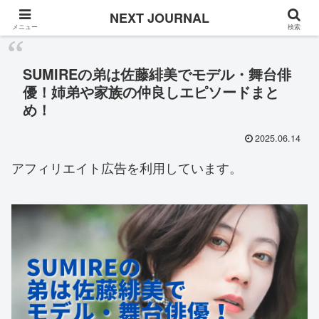
Once in a while
NEXT JOURNAL
メニュー
検索
SUMIREの弟は佐藤緋美でモデル・舞台俳
優！姉弟や家族の仲良しエピソードまと
め！
2025.06.14
アフィリエイト広告を利用しています。