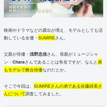
映画やドラマなどの露出が増え、モデルとしても活
動している女優・
SUMIRE
さん。
父親が俳優・
さん、母親がミュージシャ
浅野忠信
ン・
さんであることは有名ですが、なんと
弟
Chara
もモデルで舞台俳優
なのだとか。
そこで今回は、
SUMIREさんの弟である佐藤緋美さ
んについて
調査してみました。