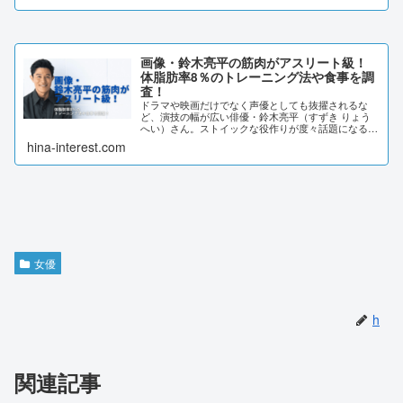
画像・鈴木亮平の筋肉がアスリート級！
体脂肪率8％のトレーニング法や食事を調
査！
ドラマや映画だけでなく声優としても抜擢されるな
ど、演技の幅が広い俳優・鈴木亮平（すずき りょう
へい）さん。ストイックな役作りが度々話題になる鈴
木亮平さんですが、ファンの間では「筋肉がヤバい」
hina-interest.com
と言われています。そこで今回は、鈴木亮平さんのト
レ...
女優
h
関連記事