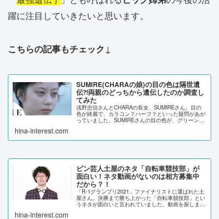
躍に注目していきたいと思います。
↓
こちらの記事もチェック
SUMIRE(CHARAの娘)の目の色は隔世遺
伝⁈両親のどっちから遺伝したのか調査し
てみた
浅野忠信さんとCHARAの長女、SUMIREさん。目の
色が綺麗で、カラコン？ハーフ？といった疑問があが
っていました。SUMIREさんの目の色が、グリーンが
かっている理由を調査しました。SUMIRE(CHARAの
hina-interest.com
娘)の目の色は隔世遺伝⁈浅野忠...
ピン芸人土屋のネタ「自転車競技部」が
面白い！ネタ動画がないのは相方募集中
だから？！
「R-1グランプリ2021」ファイナリストに選ばれた土
屋さん。決勝まで勝ち上がった「自転車競技部」とい
うネタが面白いと言われていました。動画を探しまし
たが、見つかりませんでした。その理由について調査
hina-interest.com
しました。ピン芸人土屋のネタ「自転車競技部...