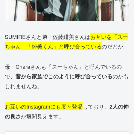
SUMIREさんと弟・佐藤緋美さんは
お互いを「スー
ちゃん」「緋美くん」と呼び合っている
のだとか。
母・Charaさんも「スーちゃん」と呼んでいるの
で、
のかも
昔から家族でこのように呼び合っている
しれませんね。
お互いのInstagramにも度々登場
しており、
2人の仲
が垣間見えます。
の良さ