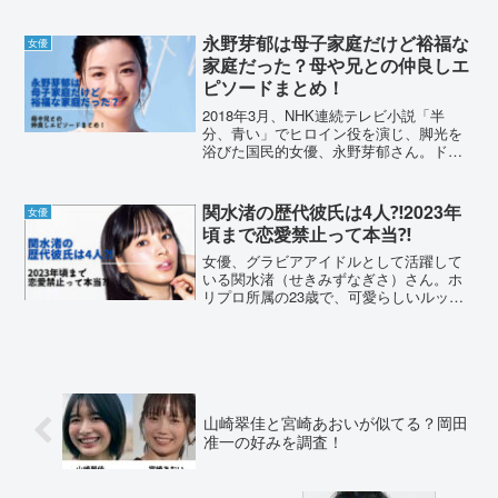
永野芽郁は母子家庭だけど裕福な
女優
家庭だった？母や兄との仲良しエ
ピソードまとめ！
2018年3月、NHK連続テレビ小説「半
分、青い」でヒロイン役を演じ、脚光を
浴びた国民的女優、永野芽郁さん。ドラ
マにCMに引っ張りだこの永野芽郁さんで
すが、母子家庭だったけど裕福な家庭だ
ったと噂になっています。その噂につい
関水渚の歴代彼氏は4人⁈2023年
女優
て調査し、母や兄と...
頃まで恋愛禁止って本当⁈
女優、グラビアアイドルとして活躍して
いる関水渚（せきみずなぎさ）さん。ホ
リプロ所属の23歳で、可愛らしいルック
スが人気です。関水渚さんの歴代彼氏、
恋愛事情について調査してみました。関
水渚の歴代彼氏は4人⁈女優として出演作
を増やし、注目を集め...
山崎翠佳と宮崎あおいが似てる？岡田
准一の好みを調査！