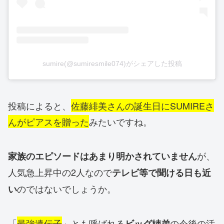
sumire(@sumiresmile074)がシェアした投稿
投稿によると、
佐藤緋美さんの誕生日にSUMIREさ
んがピアスを贈った
みたいですね。
が、
家族のエピソードはあまり明かされていません
人気急上昇中の2人なので
テレビ等で聞ける日も近
のではないでしょうか。
い
「
最強遺伝子
」とも呼ばれる
の今後の活
ビッグ姉弟