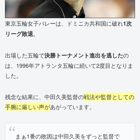
東京五輪女子バレーは、ドミニカ共和国に破れ
1次
。
リーグ敗退
出場した五輪で
の
決勝トーナメント進出を逃した
は、1996年アトランタ五輪に続いて2度目となりま
した。
残念な結果に、中田久美監督の
戦法や監督としての
手腕に厳しい声が
あがっています。
まぁ1番の敗因は中田久美をずっと監督で