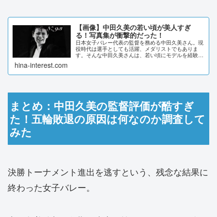
【画像】中田久美の若い頃が美人すぎ
る！写真集が衝撃的だった！
日本女子バレー代表の監督を務める中田久美さん。現
役時代は選手としても活躍、メダリストでもありま
す。そんな中田久美さんは、若い頃にモデルを経験し
たり写真集を出版していました。若い頃の画像や、エ
hina-interest.com
ピソードなどをまとめていきます。【画像】中田久美
の...
まとめ：中田久美の監督評価が酷すぎ
た！五輪敗退の原因は何なのか調査して
みた
決勝トーナメント進出を逃すという、残念な結果に
終わった女子バレー。