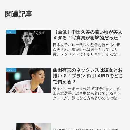
関連記事
【画像】中田久美の若い頃が美人
バレー
すぎる！写真集が衝撃的だった！
日本女子バレー代表の監督を務める中田
久美さん。現役時代は選手としても活
躍、メダリストでもあります。そんな中
田久美さんは、若い頃にモデルを経験し
たり写真集を出版していました。若い頃
の画像や、エピソードなどをまとめてい
西田有志のネックレスは彼女とお
バレー
きます。【画像】中田久美の...
揃い？！ブランドはLAIRDでどこ
で買える？
男子バレーボール代表で期待の新人、西
田有志選手。試合中にも着けているネッ
クレスが、気になる方も多いのではない
でしょうか。ブランドや通販情報、彼女
とペアルックの噂を調査しました。西田
有志のネックレスは彼女とお揃い？！ブ
ランドはSEVでどこで買...