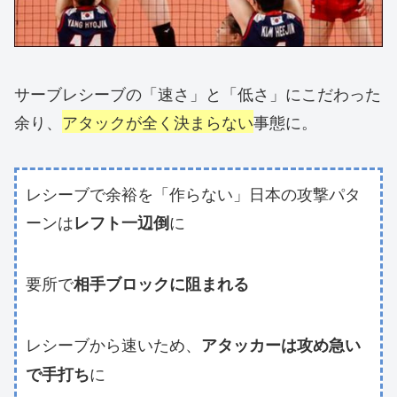
サーブレシーブの「速さ」と「低さ」にこだわった
余り、
アタックが全く決まらない
事態に。
レシーブで余裕を「作らない」日本の攻撃パタ
ーンは
に
レフト一辺倒
要所で
相手ブロックに阻まれる
レシーブから速いため、
アタッカーは攻め急い
に
で手打ち