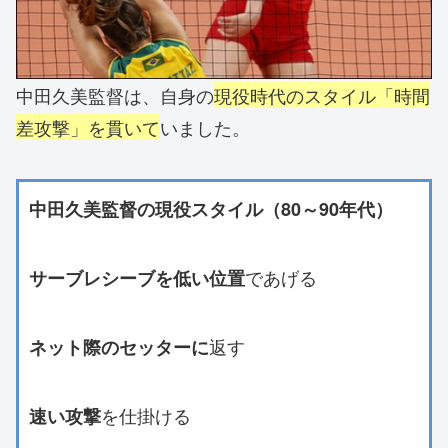
中田久美監督は、自身の
現役時代のスタイル「時間
差攻撃」を貫いて
いました。
中田久美監督の現役スタイル（80～90年代）
であげる
サーブレシーブを低い位置
返す
ネット際のセッターに
を仕掛ける
速い攻撃