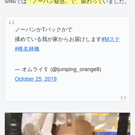
SNSでは
「ノーパン疑惑」で、賑わって
いました。
ノーパンかTバックかで
揉めている我が家からお届けします
#Mステ
#椎名林檎
— オムライ🥄 (@jumping_orange8)
October 25, 2019