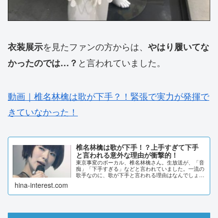
を見たファンの方からは、
衣装展示
やはり履いてな
と言われていました。
かったのでは…？
動画｜椎名林檎は歌が下手？！緊張で実力が発揮で
きていなかった！
椎名林檎は歌が下手！？上手すぎて下手
と言われる意外な理由が衝撃的！
東京事変のボーカル、椎名林檎さん。生放送が、「音
痴」「下手すぎる」などと言われていました。一流の
歌手なのに、歌が下手と言われる理由はなんでしょう
か？動画やSNS声などから、調査しました。椎名林檎
hina-interest.com
は歌が下手！？上手すぎて下手と言われる意外な理...