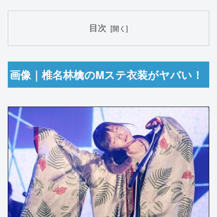
目次
画像｜椎名林檎のMステ衣装がヤバい！