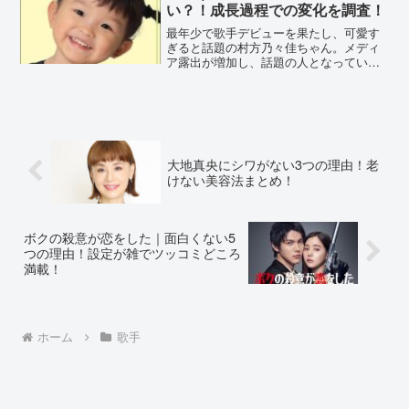
い？！成長過程での変化を調査！
最年少で歌手デビューを果たし、可愛す
ぎると話題の村方乃々佳ちゃん。メディ
ア露出が増加し、話題の人となっていま
す。そんな村方乃々佳ちゃんが、「斜視
なのでは？」といった声がありました。
本当に斜視なのか、成長過程から疑惑を
調査しました。画像｜村方...
大地真央にシワがない3つの理由！老
けない美容法まとめ！
ボクの殺意が恋をした｜面白くない5
つの理由！設定が雑でツッコミどころ
満載！
ホーム
歌手