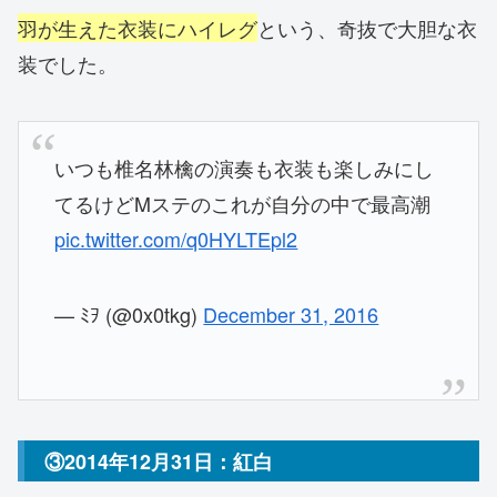
羽が生えた衣装にハイレグ
という、奇抜で大胆な衣
装でした。
いつも椎名林檎の演奏も衣装も楽しみにし
てるけどMステのこれが自分の中で最高潮
pic.twitter.com/q0HYLTEpl2
— ﾐｦ (@0x0tkg)
December 31, 2016
③2014年12月31日：紅白