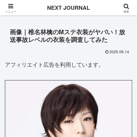
Once in a while
NEXT JOURNAL
メニュー
検索
画像｜椎名林檎のMステ衣装がヤバい！放
送事故レベルの衣装を調査してみた
2025.06.14
アフィリエイト広告を利用しています。