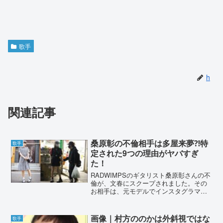
歌手
h
関連記事
桑原彰の不倫相手は多屋来夢⁈特
歌手
定された9つの理由がヤバすぎ
た！
RADWIMPSのギタリスト桑原彰さんの不
倫が、文春にスクープされました。その
お相手は、元モデルでインスタグラマー
の多屋来夢さんではと言われています。
多屋来夢さんとは、どういった方なの
か？特定された要因について、詳しくま
画像｜村方ののかは外斜視ではな
歌手
とめていきます。桑原...