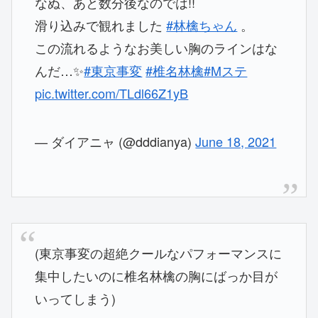
なぬ、あと数分後なのでは!!
滑り込みで観れました
#林檎ちゃん
。
この流れるようなお美しい胸のラインはな
んだ…✨
#東京事変
#椎名林檎
#Mステ
pic.twitter.com/TLdl66Z1yB
— ダイアニャ (@dddianya)
June 18, 2021
(東京事変の超絶クールなパフォーマンスに
集中したいのに椎名林檎の胸にばっか目が
いってしまう)