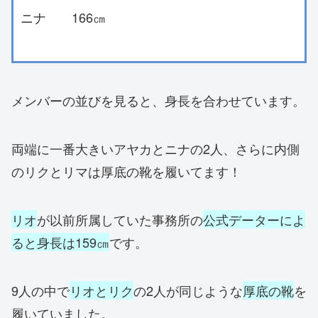
ニナ 166㎝
メンバーの並びを見ると、身長を合わせています。
両端に一番大きいアヤカとニナの2人、さらに内側
のリクとリマは厚底の靴を履いてます！
リオ
が以前所属していた事務所の
公式データーによ
ると身長は159㎝
です。
9人の中で
リオとリク
の2人が同じような
厚底の靴
を
履いていました。