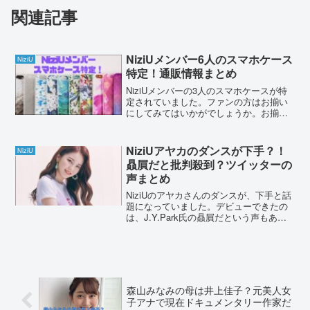
関連記事
NiziUメンバー6人のスマホケース
NiziU
特定！通販情報まとめ
NiziUメンバーの3人のスマホケースが特
定されていました。ファンの方はお揃い
にしてみてはいかがでしょうか。お揃い
のスマホケースが購入できる通販情報を
まとめました。NiziUメンバー6人のスマ
ホケース特定！メンバーのスマホケース
NiziUアヤカのダンスが下手？！
NiziU
を特定しまし...
贔屓だと批判殺到？ツイッターの
声まとめ
NiziUのアヤカさんのダンスが、下手と話
題になっていました。デビューできたの
は、J.Y.Park氏の贔屓だという声もあり
ます。本当に贔屓されて、メンバーに選
ばれてのでしょうか？虹プロジェクトの
評価や、ツイッターの声をまとめまし
た。Nizi...
森山みなみの母は井上佳子？元美人女
子アナで現在ドキュメンタリー作家だ