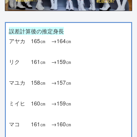
誤差計算後の推定身長
アヤカ 165㎝ →164㎝
リク 161㎝ →159㎝
マユカ 158㎝ →157㎝
ミイヒ 160㎝ →159㎝
マコ 161㎝ →160㎝