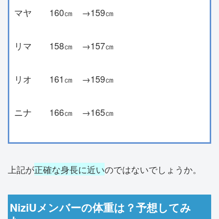
マヤ 160㎝ →159㎝
リマ 158㎝ →157㎝
リオ 161㎝ →159㎝
ニナ 166㎝ →165㎝
上記が
正確な身長に近い
のではないでしょうか。
NiziUメンバーの体重は？予想してみ