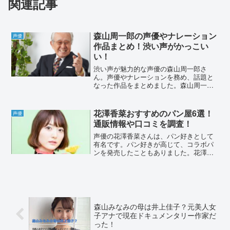
関連記事
森山周一郎の声優やナレーション
声優
作品まとめ！渋い声がかっこい
い！
渋い声が魅力的な声優の森山周一郎さ
ん。声優やナレーションを務め、話題と
なった作品をまとめました。森山周一郎
の声優やナレーション作品まとめ！渋い
声がかっこいい！声優、俳優として活動
されていた森山周一郎さん。渋い声と、
花澤香菜おすすめのパン屋6選！
声優
高い演技力が評価されていま...
通販情報や口コミを調査！
声優の花澤香菜さんは、パン好きとして
有名です。パン好きが高じて、コラボパ
ンを発売したこともありました。花澤香
菜さんがおすすめしていたパン屋さん
の、店舗情報や通販情報をまとめまし
た。花澤香菜おすすめのパン屋6選！通販
情報や口コミを調査！「鬼滅...
森山みなみの母は井上佳子？元美人女
子アナで現在ドキュメンタリー作家だ
った！