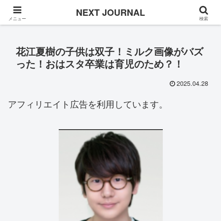
Once in a while
NEXT JOURNAL
メニュー
検索
花江夏樹の子供は双子！ミルク画像がバズ
った！おはスタ卒業は育児のため？！
2025.04.28
アフィリエイト広告を利用しています。