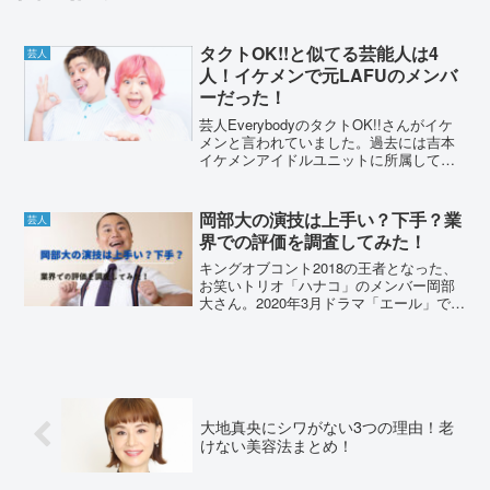
タクトOK!!と似てる芸能人は4
芸人
人！イケメンで元LAFUのメンバ
ーだった！
芸人EverybodyのタクトOK!!さんがイケ
メンと言われていました。過去には吉本
イケメンアイドルユニットに所属してい
たようです。タクトOK!!さんこと久保田
拓人さんの、特技や経歴などもまとめま
した。タクトOK!!と似てる芸能人は4人！
岡部大の演技は上手い？下手？業
芸人
男...
界での評価を調査してみた！
キングオブコント2018の王者となった、
お笑いトリオ「ハナコ」のメンバー岡部
大さん。2020年3月ドラマ「エール」での
演技が絶賛され、2020年4月ドラマ「しろ
めし修行僧」ではドラマ初主演で話題
に。そんな岡部大さんの演技は上手いの
か下手なの...
大地真央にシワがない3つの理由！老
けない美容法まとめ！