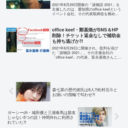
2021年8月29日開催の「波物語 2021」を
主催したのは、愛知県のoffice keefという
イベント会社。その代表取締役を務める
のは、富永基煥（トミナガ モトアキ）
こと。鄭基煥（テイ・キファン）さんで
す。彼の詳しい経歴などを、SNSか...
office keef・鄭基煥がSNS＆HP
その他
削除！チケット返金なしで補助金
も持ち逃げか⁈
2021年8月29日に開催され、批判を浴び
た「波物語 2021」。その主催会社の
「office keef」の代表、富永基煥さんこと
鄭基煥さんのSNSが削除されています。
さらに「office keef」公式HPも、404エラ
ー。チケットの返金...
森七菜の歴代彼氏は8人⁈松村北斗と
お揃いの指輪で匂わせ⁈
ガーシーch・城田優と三浦春馬は親友
じゃない5つの説！仲間外れに利用さ
れていた⁈