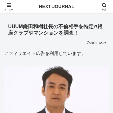
Once in a while
NEXT JOURNAL
メニュー
検索
UUUM鎌田和樹社長の不倫相手を特定⁈銀
座クラブやマンションを調査！
2024.12.26
アフィリエイト広告を利用しています。