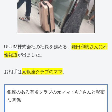
UUUM株式会社の社長を務める、
鎌田和樹さんに不
倫報道
が出ました。
お相手は
元銀座クラブのママ
。
銀座のある有名クラブの元ママ・A子さんと親密
な関係