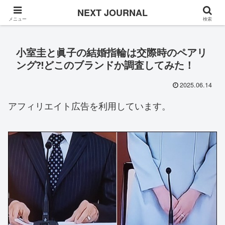
Once in a while
NEXT JOURNAL
メニュー
検索
小室圭と眞子の結婚指輪は交際時のペアリ
ング⁈どこのブランドか調査してみた！
2025.06.14
アフィリエイト広告を利用しています。