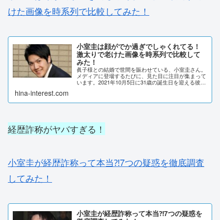
けた画像を時系列で比較してみた！
小室圭は顔がでか過ぎでしゃくれてる！
激太りで老けた画像を時系列で比較して
みた！
眞子様との結婚で世間を賑わせている、小室圭さん。
メディアに登場するたびに、見た目に注目が集まって
います。2021年10月5日に31歳の誕生日を迎える彼
が、太っておっさん化していると言われていました。
hina-interest.com
小室圭さんの変化を、時系列で画像比較してい...
経歴詐称がヤバすぎる！
小室圭が経歴詐称って本当⁈7つの疑惑を徹底調査
してみた！
小室圭が経歴詐称って本当⁈7つの疑惑を