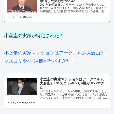
確信した笑顔がヤバい！
2021年10月26日に、小室圭さんと小室眞子さんの結
婚か意見が開かれました。質疑応答はなく、報道各社
が事前提出した質問に文章回答するだけの会見。真面
目な場であるはずが、小室圭がニヤニヤしていると指
hina-interest.com
摘されていました。小室圭さんが何故ニヤつい...
小室圭の実家が特定された！
小室圭の実家マンションはアークエルム大倉山2！
マスコミやヘリ4機がヤバすぎた！
小室圭の実家マンションはアークエルム
大倉山2！マスコミやヘリ4機がヤバすぎ
た！
小室圭さんがアメリカから帰国し、実家に到着しまし
た。報道陣やヘリが多く駆けつけており、現場は騒然
となっています。小室圭さんの実家について、詳しく
調査しました。小室圭の実家マンションはアークエル
hina-interest.com
ム大倉山2！2021年9月27日夕方、日本に到着...