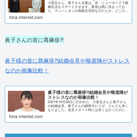
小室圭さん、眞子さん夫妻は、米・ニューヨークで新
婚生活をスタートさせます。新居は既に決まってお
り、マンハッタンの高級住宅街なのだとか。どこのマ
ンションなのか、家賃なども詳しく調査しました。小
hina-interest.com
室圭と眞子のマンハッタン新居はどこ⁈小室圭さんと
眞...
眞子さんの首に蕁麻疹⁈
眞子様の首に蕁麻疹⁈結婚会見や報道陣がストレス
なのか画像比較！
眞子様の首に蕁麻疹⁈結婚会見や報道陣が
ストレスなのか画像比較！
2021年10月26日に行われた、小室圭さんと眞子さん
の結婚会見。眞子さんの鎖骨当たりが、どんどん赤く
なりました。会見スタート時には赤くなかったのに、
蕁麻疹でしょうか？画像で詳しく調査しました。眞子
hina-interest.com
様の首に蕁麻疹⁈2021年10月26日に開...