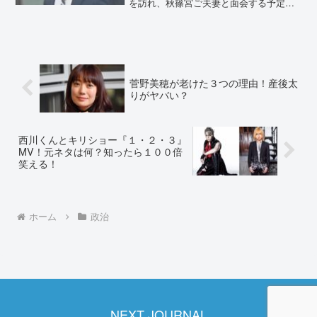
を訪れ、秋篠宮ご夫妻と面会する予定。
前日には自宅で髪をカットしており、髪
型に注目が集まっていました。小室圭が
髪切ってハゲが目立ってる⁈2021年10月
18日の朝...
菅野美穂が老けた３つの理由！産後太
りがヤバい？
西川くんとキリショー『１・２・３』
MV！元ネタは何？知ったら１００倍
笑える！
ホーム
政治
NEXT JOURNAL