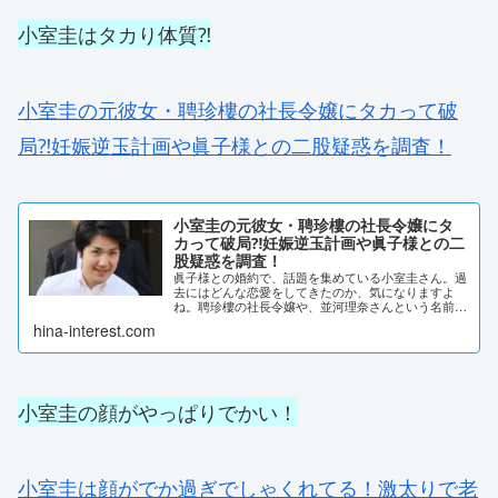
小室圭はタカり体質⁈
小室圭の元彼女・聘珍樓の社長令嬢にタカって破
局⁈妊娠逆玉計画や眞子様との二股疑惑を調査！
小室圭の元彼女・聘珍樓の社長令嬢にタ
カって破局⁈妊娠逆玉計画や眞子様との二
股疑惑を調査！
眞子様との婚約で、話題を集めている小室圭さん。過
去にはどんな恋愛をしてきたのか、気になりますよ
ね。聘珍樓の社長令嬢や、並河理奈さんという名前が
浮上しています。どういった付き合いをしていたの
hina-interest.com
か、詳しく調査しました。小室圭の元彼女は聘珍樓の
社長...
小室圭の顔がやっぱりでかい！
小室圭は顔がでか過ぎでしゃくれてる！激太りで老