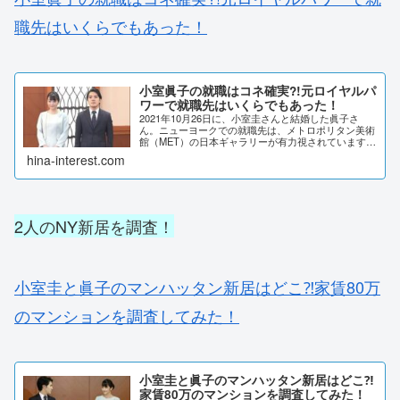
職先はいくらでもあった！
小室眞子の就職はコネ確実?!元ロイヤルパ
ワーで就職先はいくらでもあった！
2021年10月26日に、小室圭さんと結婚した眞子さ
ん。ニューヨークでの就職先は、メトロポリタン美術
館（MET）の日本ギャラリーが有力視されています。
コネ就職の疑惑や、その他の就職先候補を詳しく調査
hina-interest.com
しました。小室眞子の就職はコネ確実?!東大...
2人のNY新居を調査！
小室圭と眞子のマンハッタン新居はどこ⁈家賃80万
のマンションを調査してみた！
小室圭と眞子のマンハッタン新居はどこ⁈
家賃80万のマンションを調査してみた！