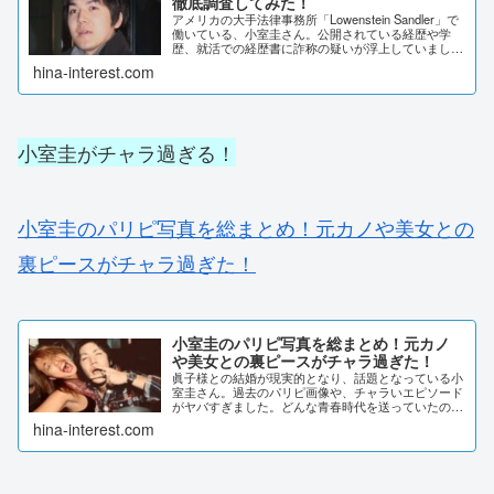
徹底調査してみた！
アメリカの大手法律事務所「Lowenstein Sandler」で
働いている、小室圭さん。公開されている経歴や学
歴、就活での経歴書に詐称の疑いが浮上していまし
た。調べていくと、いくつもの疑惑が出てきました。
hina-interest.com
小室圭さんの経歴詐称について、徹底...
小室圭がチャラ過ぎる！
小室圭のパリピ写真を総まとめ！元カノや美女との
裏ピースがチャラ過ぎた！
小室圭のパリピ写真を総まとめ！元カノ
や美女との裏ピースがチャラ過ぎた！
眞子様との結婚が現実的となり、話題となっている小
室圭さん。過去のパリピ画像や、チャラいエピソード
がヤバすぎました。どんな青春時代を送っていたので
しょうか？詳しく調査しました。小室圭のパリピ写真
hina-interest.com
を総まとめ！元カノや美女との裏ピースがチャラ過
ぎ...