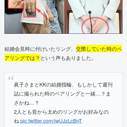
結婚会見時に付けいたリング、
交際していた時のペ
アリングでは？
という声もありました。
眞子さまとKKの結婚指輪、もしかして週刊
誌に撮られた時のペアリングと一緒…？ま
さかね…？
2人とも昔から太めのリングがお好みなの
ね
pic.twitter.com/jwUJzLcBnT