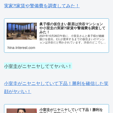
実家⁈家賃や警備費を調査してみた！
眞子様の仮住まい新居は渋谷マンション
や小室圭の実家⁈家賃や警備費を調査して
みた！
2021年10月26日午前に、小室圭さんと眞子様が婚姻
届けを提出。2人が渡米するまでの仮住まいのマンシ
ョンは渋谷だと明かされています。渋谷のどこでしょ
うか？警備費なども調査しました。眞子様の仮住まい
hina-interest.com
新居は渋谷マンション⁈2021年10月26...
小室圭がニヤニヤしててヤバい！
小室圭がニヤニヤしていて下品！勝利を確信した笑
顔がヤバい！
小室圭がニヤニヤしていて下品！勝利を