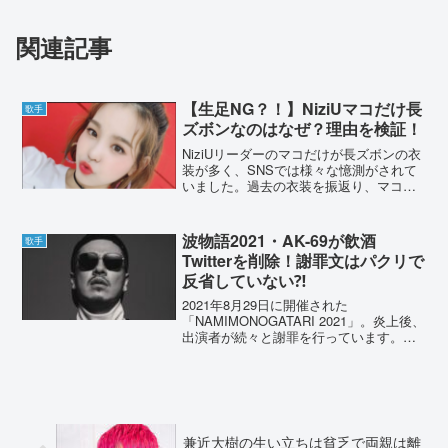
関連記事
【生足NG？！】NiziUマコだけ長
歌手
ズボンなのはなぜ？理由を検証！
NiziUリーダーのマコだけが長ズボンの衣
装が多く、SNSでは様々な憶測がされて
いました。過去の衣装を振返り、マコが
長ズボンの衣装が多い理由を検証しまし
た。【生足NG？！】NiziUマコだけが長
ズボンなのはなぜ？理由を検証！①マコ
波物語2021・AK-69が飲酒
歌手
が足の露出...
Twitterを削除！謝罪文はパクリで
反省していない⁈
2021年8月29日に開催された
「NAMIMONOGATARI 2021」。炎上後、
出演者が続々と謝罪を行っています。ヒ
ップホップ界の大御所、AK-69さんも謝罪
文をツイート。その内容や謝罪前のツイ
ートについて、詳しく調査しました。波
物語2...
兼近大樹の生い立ちは貧乏で両親は離