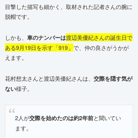
目撃した描写も細かく、取材された記者さんの腕に
脱帽です。
しかも、
渡辺美優紀さんの誕生日で
車のナンバーは
ある
9月19日を示す「919」
で、仲の良さがうかが
えます。
花村想太さんと渡辺美優紀さんは、
交際を隠す気が
様子。
ない
2人が
と聞いてい
交際を始めたのは約2年前
ます。