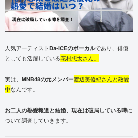
人気アーティスト
であり、俳優
Da-iCEのボーカル
としても活躍している
花村想太さん。
実は、
渡辺美優紀さんと熱愛
MNB48の元メンバー
中
なんです。
に
お二人の熱愛報道と結婚、現在は破局している噂
ついて調査していきます。