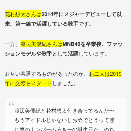
花村想太さんは
2014年にメジャーデビューして以
です。
来、第一線で活躍している歌手
一方、
渡辺美優紀さんは
MNB48を卒業後、ファッ
しています。
ションモデルや歌手として活躍
お互い共通するものがあったのか、
お二人は2019
年に交際をスタート
しました。
渡辺美優紀と花村想太付き合ってるんだ〜
もうアイドルじゃないしおめでとうって感
じ車のナンバーみるきーの誕生日だしめち