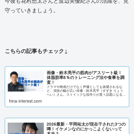
今後も花村想太さんと渡辺美優紀さんの活躍を、見
守っていきましょう。
↓
こちらの記事もチェック
画像・鈴木亮平の筋肉がアスリート級！
体脂肪率8％のトレーニング法や食事を調
査！
ドラマや映画だけでなく声優としても抜擢されるな
ど、演技の幅が広い俳優・鈴木亮平（すずき りょう
へい）さん。ストイックな役作りが度々話題になる鈴
木亮平さんですが、ファンの間では「筋肉がヤバい」
hina-interest.com
と言われています。そこで今回は、鈴木亮平さんのト
レ...
2026最新・平岡祐太が現在干された3つの
噂！イケメンなのにかっこよくないって
本当？