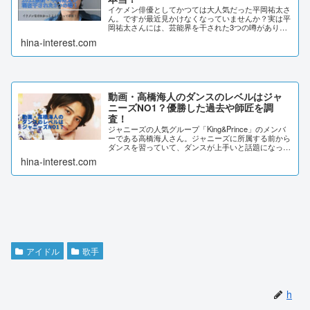
イケメン俳優としてかつては大人気だった平岡祐太さ
ん。ですが最近見かけなくなっていませんか？実は平
岡祐太さんには、芸能界を干された3つの噂がありま
す。この記事では、平岡祐太さんが干された3つの理
hina-interest.com
由やイケメンなのにかっこよくないという真相につ
い...
動画・高橋海人のダンスのレベルはジャ
ニーズNO1？優勝した過去や師匠を調
査！
ジャニーズの人気グループ「King&Prince」のメンバ
ーである高橋海人さん。ジャニーズに所属する前から
ダンスを習っていて、ダンスが上手いと話題になって
います。今回はそんな高橋海人さんのダンスについて
hina-interest.com
調査しました。動画・高橋海人のダンスの...
アイドル
歌手
h