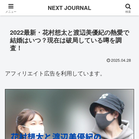
Once in a while
NEXT JOURNAL
メニュー
検索
2022最新・花村想太と渡辺美優紀の熱愛で
結婚はいつ？現在は破局している噂を調
査！
2025.04.28
アフィリエイト広告を利用しています。