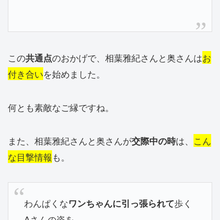
この
のおかげで、相葉雅紀さんと奥さんは
お
共通点
付き合い
を始めました。
何とも素敵なご縁ですね。
また、相葉雅紀さんと奥さんが
は、
こん
交際中の時
な目撃情報
も。
わんぱくな
歩く
ワンちゃんに引っ張られて
Aさんの姿を、