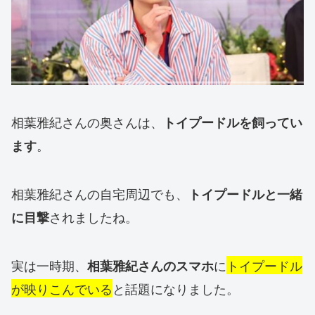
相葉雅紀さんの奥さんは、
トイプードルを飼ってい
。
ます
相葉雅紀さんの自宅周辺でも、
トイプードルと一緒
されましたね。
に目撃
実は一時期、
に
トイプードル
相葉雅紀さんのスマホ
が映りこんでいる
と話題になりました。