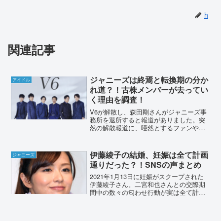
h
関連記事
ジャニーズは終焉と転換期の分か
アイドル
れ道？！古株メンバーが去ってい
く理由を調査！
V6が解散し、森田剛さんがジャニーズ事
務所を退所すると報道がありました。突
然の解散報道に、唖然とするファンや驚
いた人が続出しています。古参メンバー
が次々に解散や退所をしています。今後
のジャニーズ事務所はどうなっていくの
伊藤綾子の結婚、妊娠は全て計画
ジャニーズ
でしょうか？動向を探っ...
通りだった？！SNSの声まとめ
2021年1月13日に妊娠がスクープされた
伊藤綾子さん。二宮和也さんとの交際期
間中の数々の匂わせ行動が実は全て計画
通りだったのでは？！という声がありま
した。実際のところどうだったのでしょ
うか。SNSの声をまとめました。伊藤綾