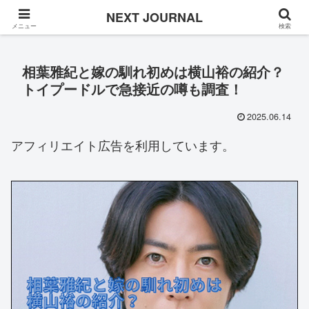
Once in a while
NEXT JOURNAL
メニュー
検索
相葉雅紀と嫁の馴れ初めは横山裕の紹介？
トイプードルで急接近の噂も調査！
2025.06.14
アフィリエイト広告を利用しています。