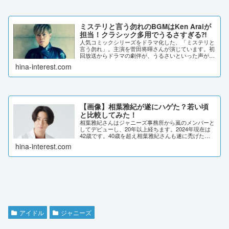
ミステリと言う勿れのBGMはKen Araiが
担当！クラシック多用でうるさすぎる⁈
人気コミックシリーズをドラマ化した、「ミステリと
言う勿れ」。主演を菅田将暉さんが演じています。初
回放送からドラマの劇伴が、うるさいといった声があ
りました。詳しく調査していきます。ミステリと言う
hina-interest.com
勿れのBGMはKen Araiが担当！菅田将暉さ...
【画像】相葉雅紀が遂にハゲた？若い頃
と比較してみた！
相葉雅紀さんはジャニーズ事務所から嵐のメンバーと
してデビューし、20年以上経ちます。2024年現在は
42歳です。40歳を超え相葉雅紀さんも遂に禿げたの
では？と言われていました。実際のところどうなので
hina-interest.com
しょうか？若い頃と画像比較して検証していき...
アイドル
ジャニーズ