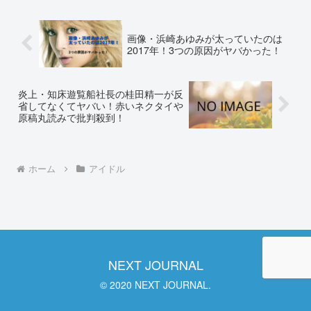
子の結婚、妊娠は...
画像・浜崎あゆみが太っていたのは
2017年！3つの原因がヤバかった！
炎上・知床遊覧船社長の桂田精一が反
省してなくてヤバい！赤いネクタイや
原稿丸読みで批判殺到！
ホーム
アイドル
NEXT JOURNAL
© 2020 NEXT JOURNAL.