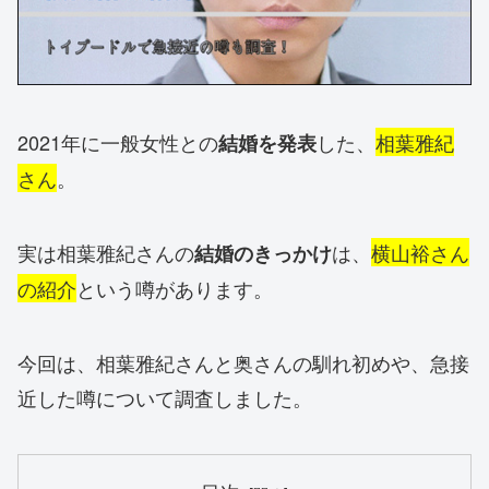
2021年に一般女性との
した、
相葉雅紀
結婚を発表
さん
。
実は相葉雅紀さんの
は、
横山裕さん
結婚のきっかけ
の紹介
という噂があります。
今回は、相葉雅紀さんと奥さんの馴れ初めや、急接
近した噂について調査しました。