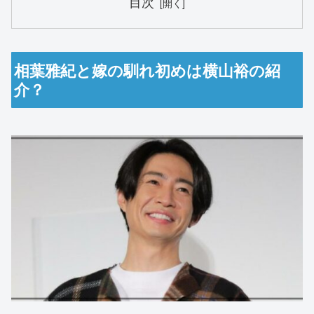
目次
相葉雅紀と嫁の馴れ初めは横山裕の紹
介？