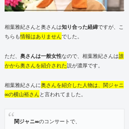
相葉雅紀さんと奥さんは
ですが、こ
知り合った経緯
ちらも
情報はありません
でした。
ただ、
なので、相葉雅紀さんは
誰
奥さんは一般女性
かから奥さんを紹介された
説が濃厚です。
相葉雅紀さんに
奥さんを紹介した人物は、関ジャニ
∞の横山裕さん
と言われてました。
のコンサートで、
関ジャニ∞