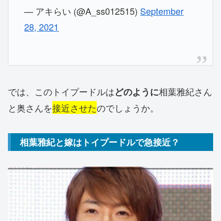
— アキらい (@A_ss012515)
September
28, 2021
では、このトイプードルは
相葉雅紀さん
どのように
と奥さんを
接近させた
のでしょうか。
相葉雅紀と嫁はトイプードルで急接近？