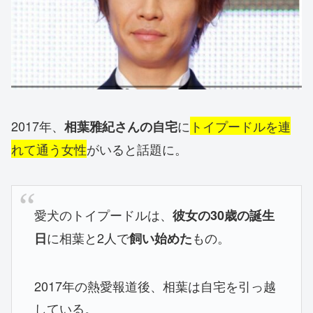
2017年、
に
トイプードルを連
相葉雅紀さんの自宅
れて通う女性
がいると話題に。
愛犬のトイプードルは、
彼女の30歳の誕生
に相葉と2人で
もの。
日
飼い始めた
2017年の熱愛報道後、相葉は自宅を引っ越
している。