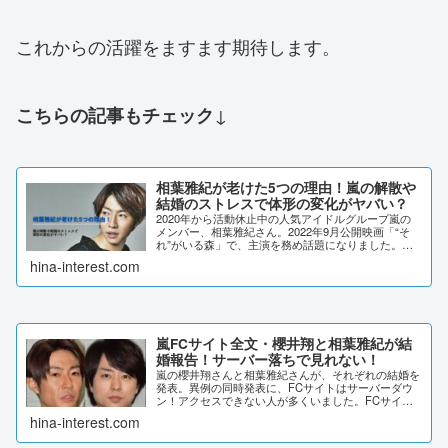
これからの活躍をますます期待します。
↓
こちらの記事もチェック
相葉雅紀が老けた5つの理由！嵐の解散や
結婚のストレスで体形の変化がヤバい？
2020年から活動休止中の人気アイドルグループ嵐の
メンバー、相葉雅紀さん。2022年9月公開映画「“そ
れ”がいる森」で、主演を務め話題になりました。そ
んな相葉雅紀さんですが、最近老けたと噂になってい
hina-interest.com
ます。相葉雅紀さんが老けた理由を、詳しく調...
嵐FCサイト全文・櫻井翔と相葉雅紀が結
婚報告！サーバー落ちで見れない！
嵐の櫻井翔さんと相葉雅紀さんが、それぞれの結婚を
発表。異例の同時発表に、FCサイトはサーバーダウ
ン！アクセスできない人が多くいました。FCサイト
での結婚発表全文をまとめています。嵐FCサイト全
hina-interest.com
文・櫻井翔と相葉雅紀が結婚報告！サーバー落ちで
見...