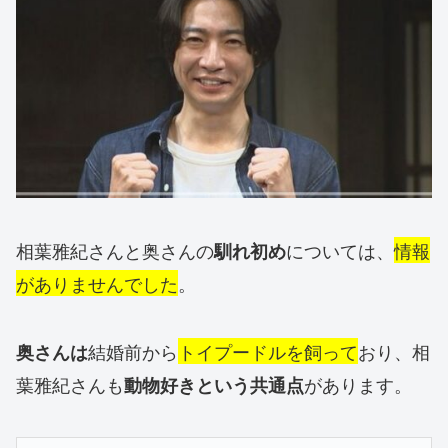
相葉雅紀さんと奥さんの
については、
情報
馴れ初め
がありませんでした
。
結婚前から
トイプードルを飼って
おり、相
奥さんは
葉雅紀さんも
があります。
動物好きという共通点