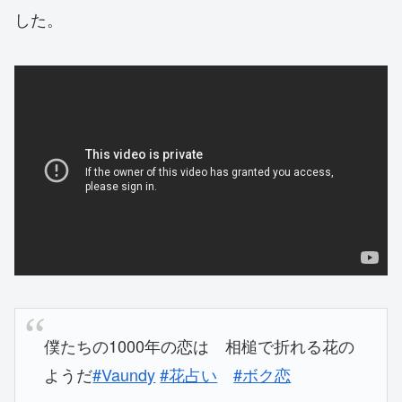
した。
僕たちの1000年の恋は 相槌で折れる花の
ようだ
#Vaundy
#花占い
#ボク恋