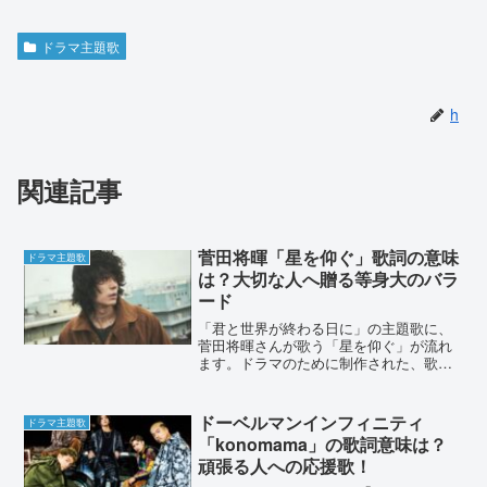
ドラマ主題歌
h
関連記事
菅田将暉「星を仰ぐ」歌詞の意味
ドラマ主題歌
は？大切な人へ贈る等身大のバラ
ード
「君と世界が終わる日に」の主題歌に、
菅田将暉さんが歌う「星を仰ぐ」が流れ
ます。ドラマのために制作された、歌詞
の意味を独自に解釈しました。菅田将暉
「星を仰ぐ」歌詞の意味は？大切な人へ
贈る等身大のバラード「君と世界が終わ
ドーベルマンインフィニティ
ドラマ主題歌
る日に」の主題歌に、菅田...
「konomama」の歌詞意味は？
頑張る人への応援歌！