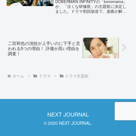
DOBERMAN INFINITYの「konomama」
が、「泣くな研修医」の主題歌に決定し
ました。ドラマ初回放送で、楽曲が解禁
されます。どんな歌詞になっているので
しょうか？ドラマのストーリーや、コメ
ントから独自解釈しました。ドーベルマ
ンイ...
二宮和也の演技が上手いのに下手と言
われる5つの理由！ 評価が高い理由を
調査！
ホーム
ドラマ
ドラマ主題歌
NEXT JOURNAL
© 2020 NEXT JOURNAL.