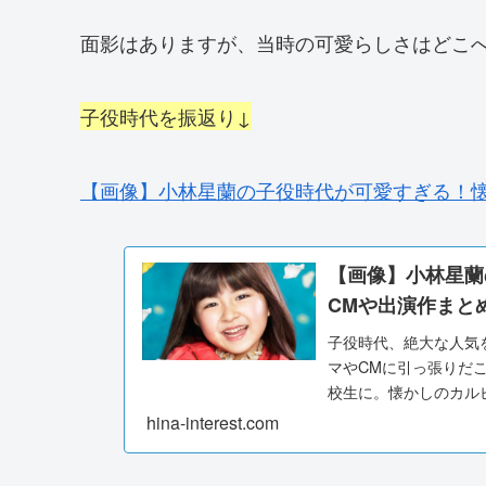
面影はありますが、当時の可愛らしさはどこ
子役時代を振返り↓
【画像】小林星蘭の子役時代が可愛すぎる！懐
【画像】小林星蘭
CMや出演作まと
子役時代、絶大な人気
マやCMに引っ張りだこ
校生に。懐かしのカル
の子役時代が可愛...
hina-interest.com