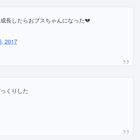
成長したらおブスちゃんになった💔
5, 2017
びっくりした