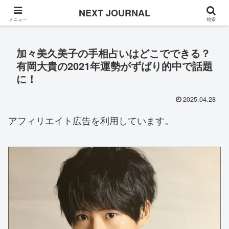
Once in a while
NEXT JOURNAL
メニュー
検索
加々美久美子の手相占いはどこでできる？
有岡大貴の2021年運勢がずばり的中で話題
に！
2025.04.28
アフィリエイト広告を利用しています。