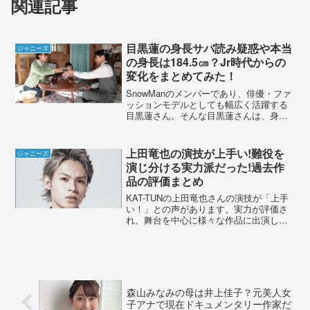
関連記事
目黒蓮の身長サバ読み疑惑や本当
ジャニーズ
の身長は184.5㎝？Jr時代からの
変化をまとめてみた！
SnowManのメンバーであり、俳優・ファ
ッションモデルとしても幅広く活躍する
目黒蓮さん。そんな目黒蓮さんは、身長
をサバ読んでいるとの噂がありました。
その身長は184㎝とジャニーズでもトップ
クラスの身長ですが、サバ読み疑惑は本
上田竜也の演技が上手い!難役を
ジャニーズ
当なのでしょう...
演じ分ける実力派だった!過去作
品の評価まとめ
KAT-TUNの上田竜也さんの演技が「上手
い！」との声があります。実力が評価さ
れ、舞台を中心に様々な作品に出演して
いました。どういったところが、評価さ
れているのでしょうか？過去の作品から
調査しました。上田竜也の演技が上手い!
難役を演じ分ける...
森山みなみの母は井上佳子？元美人女
子アナで現在ドキュメンタリー作家だ