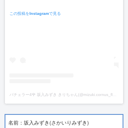
この投稿をInstagramで見る
バチェラー4🌹 坂入みずき きりちゃん(@mizuki.cornus_florida)がシェアした投稿
名前：坂入みずき(さかいりみずき)