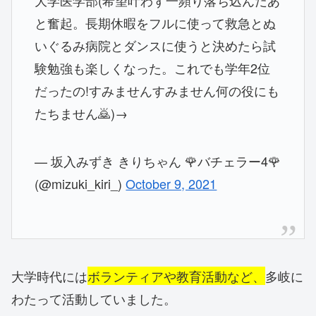
大学医学部(希望叶わず一頻り落ち込んだあ
と奮起。長期休暇をフルに使って救急とぬ
いぐるみ病院とダンスに使うと決めたら試
験勉強も楽しくなった。これでも学年2位
だったの!すみませんすみません何の役にも
たちません🙇)→
— 坂入みずき きりちゃん 🌹バチェラー4🌹
(@mizuki_kiri_)
October 9, 2021
大学時代には
ボランティアや教育活動など、
多岐に
わたって活動していました。