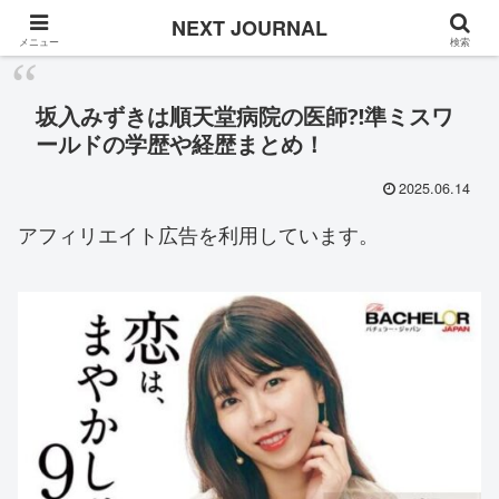
Once in a while
NEXT JOURNAL
メニュー
検索
坂入みずきは順天堂病院の医師⁈準ミスワ
ールドの学歴や経歴まとめ！
2025.06.14
アフィリエイト広告を利用しています。