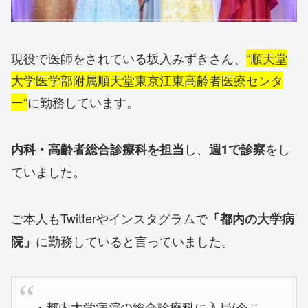
現役で医師をされている坂入みずきさん、
“順天堂
大学医学部附属順天堂東京江東高齢者医療センタ
ー“
に勤務しています。
し、
をし
内科・高齢者総合診療科を担当
週1で診察
ていました。
ご本人もTwitterやインスタグラムで
「都内の大学病
に勤務していると言っていました。
院」
・都内大学病院の総合診療科に入局(今こ