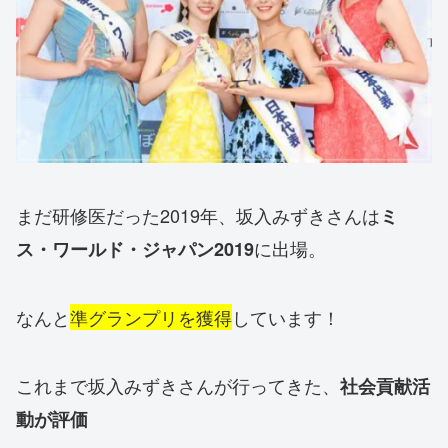
まだ研修医だった2019年、
坂入みずきさんは
ミ
に出場。
ス・ワールド・ジャパン2019
なんと
準グランプリを獲得
しています！
これまで坂入みずきさんが行ってきた、
社会貢献活
動が評価