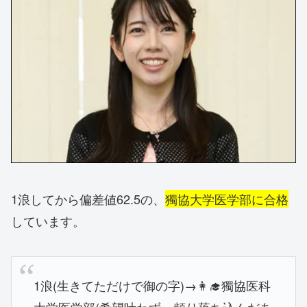
1浪してから偏差値
62.5の、
獨協大学医学部に合格
しています。
1浪(生きてただけで御の字)→👩‍🎓獨協医科