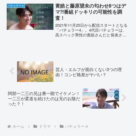
人は、GYM CUBEにも通っているとい...
黄皓と藤原望未の匂わせ8つはデ
バチェラー４
マ⁈番組ドッキリの可能性を調
査！
2021年11月25日から配信スタートとなる
「バチェラー4」。4代目バチェラーは、
高スペック男性の黄皓さんだと発表され
ました。ところが放送前から黄皓さんと
参加女性の藤原望未さんが、匂わせをし
ていると話題です。噂の真相をや匂わせ
の内容を、詳し...
芸人・エルフが面白くない3つの理
由！コンビ格差がヤバい？
阿部一二三の兄は勇一朗でイケメン！
一二三が柔道を続けたのは兄のお陰だ
った？！
ホーム
ドラマ
バチェラー４