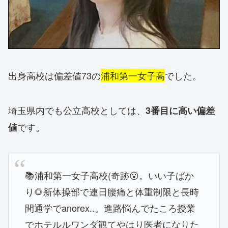
出身高校は偏差値73の
浦和第一女子高
でした。
埼玉県内でも公立高校としては、
3番目に高い偏差
です。
値
📚️浦和第一女子高校(奇跡😮。いい子ばか
り🌻新体操部で連日腰痛と体重制限と長時
間通学でanorex‥。進路悩んでたころ授業
でホテルルワンダ観てやはり医者になりた