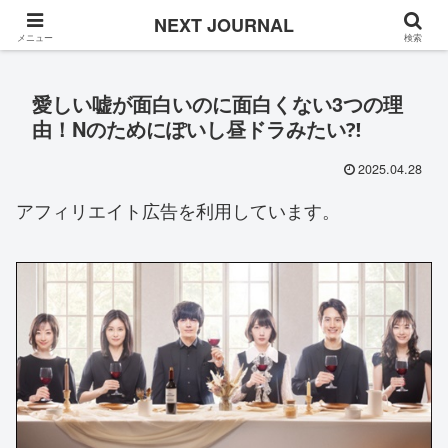
Once in a while
NEXT JOURNAL
メニュー
検索
愛しい嘘が面白いのに面白くない3つの理
由！Nのためにぽいし昼ドラみたい⁈
2025.04.28
アフィリエイト広告を利用しています。