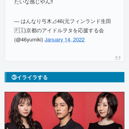
たいな感じやん‼️
— はんなり弓木⊿46(元フィンランド生田
🇫🇮)京都のアイドルヲタを応援する会
(@46yumiki)
January 14, 2022
③イライラする