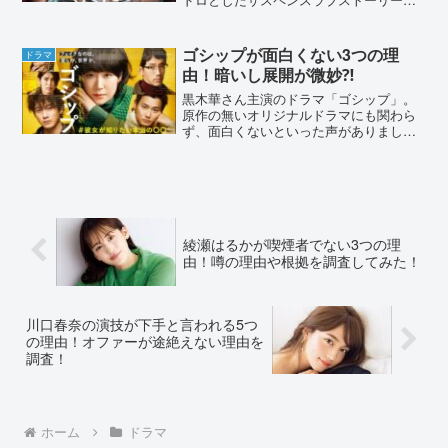
す。放送前から注目されていたにも関わ
らず、面白くないと言われていました。
不評の原因をドラマの展開や、SNSの声
ゴシップが面白くない3つの理
ドラマ
から調べていきま...
由！暗いし展開が微妙⁈
黒木華さん主演のドラマ「ゴシップ」。
原作の無いオリジナルドラマにも関わら
ず、面白くないといった声がありまし
た。その理由をSNSの声や、ドラマの内
容から調査していきます。ゴシップが面
白くない3つの理由！暗いし展開が微妙⁈
「ゴシップ」は大手出版...
綾瀬はるかが喫煙者でない3つの理
由！噂の理由や根拠を調査してみた！
川口春奈の演技が下手と言われる5つ
の理由！オファーが途絶えない理由を
調査！
ホーム
ドラマ