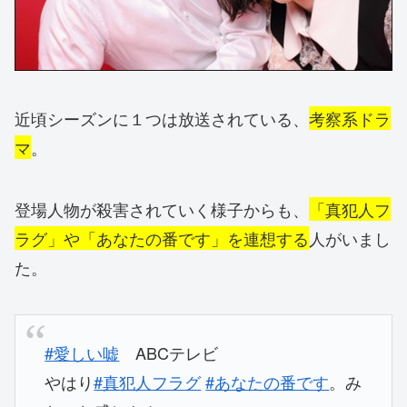
近頃シーズンに１つは放送されている、
考察系ドラ
マ
。
登場人物が殺害されていく様子からも、
「真犯人フ
ラグ」や「あなたの番です」を連想する
人がいまし
た。
#愛しい嘘
ABCテレビ
やはり
#真犯人フラグ
#あなたの番です
。み