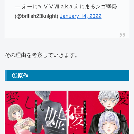
— えーじ🍡ⅤⅤⅦ a.k.a えじまるンゴ🐼🏐
(@british23knight)
January 14, 2022
その理由を考察していきます。
①原作