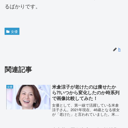
るばかりです。
女優
h
関連記事
米倉涼子が老けたのは痩せたか
女優
ら⁈いつから変化したのか時系列
で画像比較してみた！
女優として、第一線で活躍している米倉
涼子さん。2021年現在、46歳となる彼女
が「老けた」と言われていました。米倉
涼子さんが老けて見られる原因はなんで
しょうか？いつ頃変化があったのか詳し
く調査していきます。米倉涼子が老けた