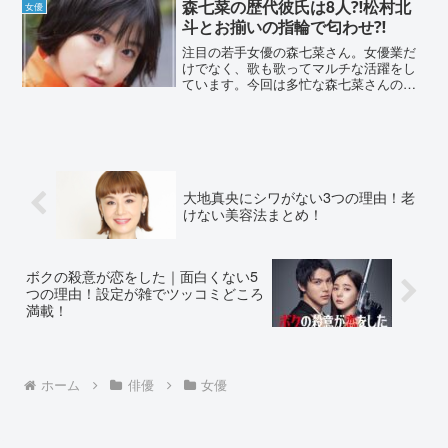
森七菜の歴代彼氏は8人⁈松村北
女優
のは痩せたから⁈女...
斗とお揃いの指輪で匂わせ⁈
注目の若手女優の森七菜さん。女優業だ
けでなく、歌も歌ってマルチな活躍をし
ています。今回は多忙な森七菜さんの歴
代彼氏について調査しました。森七菜さ
んの歴代彼氏は8人⁈森七菜さんの歴代彼
氏を調べると、噂になったのは8人。仕事
が忙しい中で、どんな...
大地真央にシワがない3つの理由！老
けない美容法まとめ！
ボクの殺意が恋をした｜面白くない5
つの理由！設定が雑でツッコミどころ
満載！
ホーム
俳優
女優