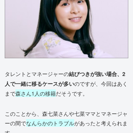
タレントとマネージャーの
結びつきが強い場合、2
のですが、今回はあく
人で一緒に移るケースが多い
まで
森さん1人の移籍
だそうです。
このことから、森七菜さんや七菜ママとマネージャ
ーの間で
なんらかのトラブル
があったと考えられま
す。