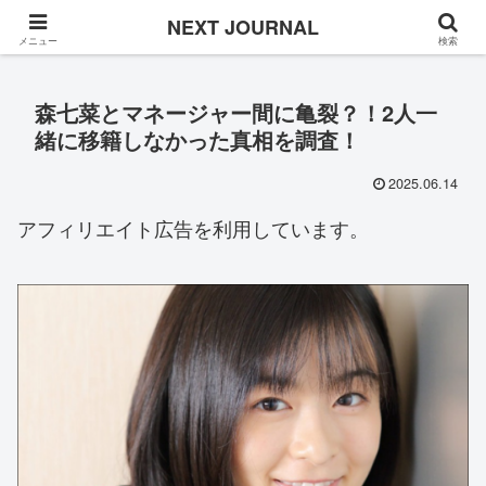
Once in a while
NEXT JOURNAL
メニュー
検索
森七菜とマネージャー間に亀裂？！2人一
緒に移籍しなかった真相を調査！
2025.06.14
アフィリエイト広告を利用しています。