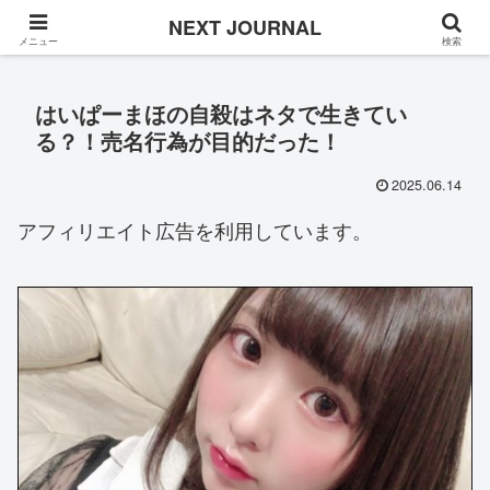
Once in a while
NEXT JOURNAL
メニュー
検索
はいぱーまほの自殺はネタで生きてい
る？！売名行為が目的だった！
2025.06.14
アフィリエイト広告を利用しています。