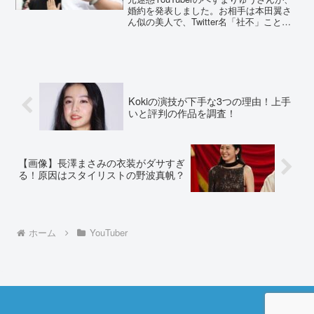
婚約を発表しました。お相手は本田翼さ
ん似の美人で、Twitter名「社不」ことし
いちゃんという方です。しいちゃんの職
業や年収などを調査しました。へずまり
ゅうと婚約したしいちゃん(社不)は起業
家！2...
Kokiの演技が下手な3つの理由！上手
いと評判の作品を調査！
【画像】長澤まさみの衣装がダサすぎ
る！原因はスタイリストの野波真帆？
ホーム
YouTuber