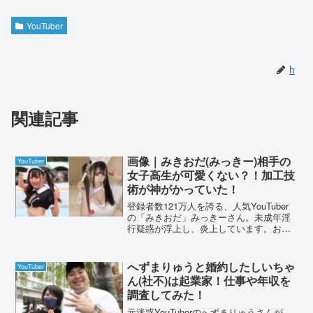
YouTuber
h
関連記事
画像｜みきおだ(みっきー)相手の
YouTuber
女子高生が可愛くない？！加工技
術が神がかっていた！
登録者数121万人を誇る、人気YouTuber
の「みきおだ」みっきーさん。未成年淫
行疑惑が浮上し、炎上しています。お相
手の女子高生（こはくぶちょー）の素性
が、SNSで明らかになっていました。女
子高生の素顔について調査していきま
へずまりゅうと婚約したしいちゃ
YouTuber
す。画像｜みき...
ん(社不)は起業家！仕事や年収を
調査してみた！
元迷惑YouTuberのへずまりゅうさんが、