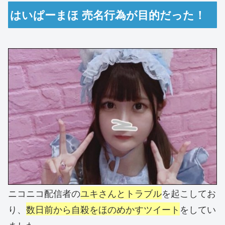
はいぱーまほ 売名行為が目的だった！
ニコニコ配信者の
ユキさんとトラブル
を起こしてお
り、
数日前から自殺をほのめかすツイート
をしてい