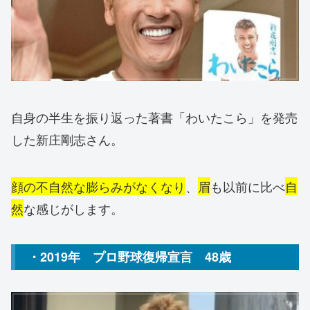
自身の半生を振り返った著書「わいたこら」を発売
した新庄剛志さん。
顔の不自然な膨らみがなくなり
、
眉
も以前に比べ
自
然
な感じがします。
・2019年 プロ野球復帰宣言 48歳