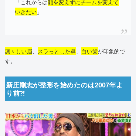
「これからは
顔を変えずにチームを変えて
いきたい
」
凛々しい眉
、
スラっとした鼻
、
白い歯
が印象的で
す。
新庄剛志が整形を始めたのは2007年よ
り前⁈