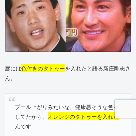
唇には
色付きのタトゥー
を入れたと語る新庄剛志さ
ん。
プール上がりみたいな、健康悪そうな色を
してたから、
オレンジのタトゥーを入れた
んです