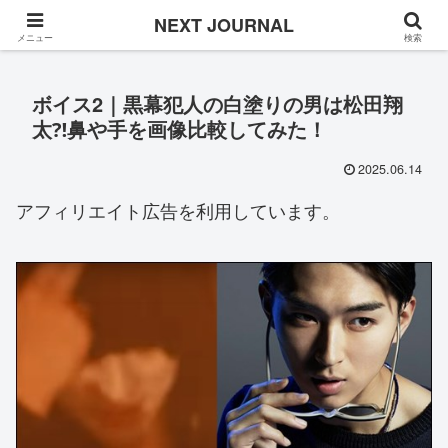
Once in a while
NEXT JOURNAL
メニュー
検索
ボイス2｜黒幕犯人の白塗りの男は松田翔
太⁈鼻や手を画像比較してみた！
2025.06.14
アフィリエイト広告を利用しています。