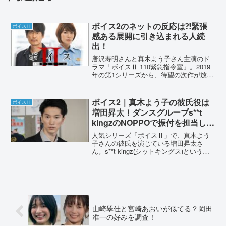
ボイス2のネットの反応は⁈緊張
ボイスⅡ
感ある展開に引き込まれる人続
出！
唐沢寿明さんと真木よう子さん主演のド
ラマ「ボイスⅡ 110緊急指令室」。2019
年の第1シリーズから、待望の次作が放送
されています。初回放送を迎え、ネット
では様々な声がありました。どういった
感想があるのか、まとめていきます。ボ
ボイス2｜真木よう子の彼氏役は
ボイスⅡ
イス2のネット...
増田昇太！ダンスグループs**t
kingzのNOPPOで振付を担当して
いた！
人気シリーズ「ボイスⅡ」で、真木よう
子さんの彼氏を演じている増田昇太さ
ん。s**t kingz(̪シットキングス)というダ
ンスグループの、NOPPOという名義で活
動しています。増田昇太さんの経歴を調
査しました。ボイス2｜真木よう子の彼氏
役は...
山崎翠佳と宮崎あおいが似てる？岡田
准一の好みを調査！