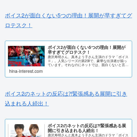
ボイス2が面白くない5つの理由！展開が早すぎてグ
ロテスク！
ボイス2が面白くない5つの理由！展開が
早すぎてグロテスク！
唐沢寿明さん、真木よう子さん主演のドラマ「ボイス
Ⅱ」。人気シリーズの第2弾で、豪華な出演者が揃っ
ています。それなのにネットでは、面白くないと言っ
た声がありました。不評な理由を調査しました。ボイ
hina-interest.com
ス2が面白くない5つの理由！「声」を手がかりに事...
ボイス2のネットの反応は⁈緊張感ある展開に引き
込まれる人続出！
ボイス2のネットの反応は⁈緊張感ある展
開に引き込まれる人続出！
唐沢寿明さんと真木よう子さん主演のドラマ「ボイス