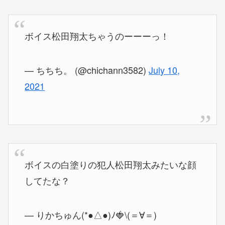
ボイス松田翔太ちゃうのーーーっ！
— ちちち。 (@chichann3582)
July 10,
2021
ボイスの白塗りの犯人松田翔太みたいな顔
してたな？
— りかちゅん(*●△●)ﾉ🍓\(＝∀＝)