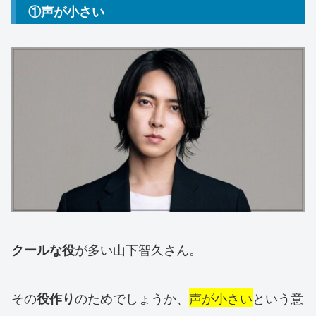
①声が小さい
が多い山下智久さん。
クールな役
その
のためでしょうか、
声が小さい
という意
役作り