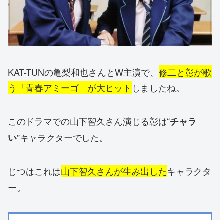
KAT-TUNの亀梨和也さんとW主演で、
修二と彰が歌
う「青春アミーゴ」が大ヒット
しましたね。
このドラマでの山下智久さん演じる彰は“
チャラ
”キャラクターでした。
い
じつはこれは
山下智久さんが生み出した
キャラクタ
ー。