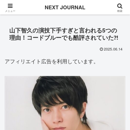
Once in a while
NEXT JOURNAL
メニュー
検索
山下智久の演技下手すぎと言われる5つの
理由！コードブルーでも酷評されていた⁈
2025.06.14
アフィリエイト広告を利用しています。